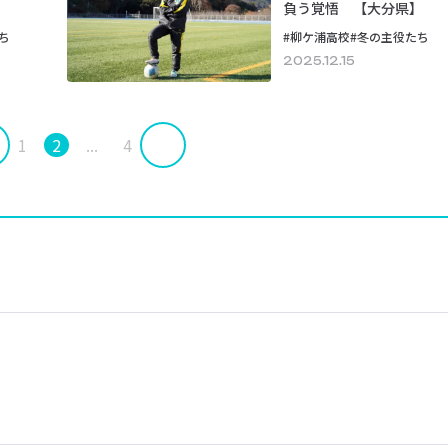
負う覚悟 【大分県】
ち
#柳ケ浦高校
#冬の主役たち
2025.12.15
1
2
...
4