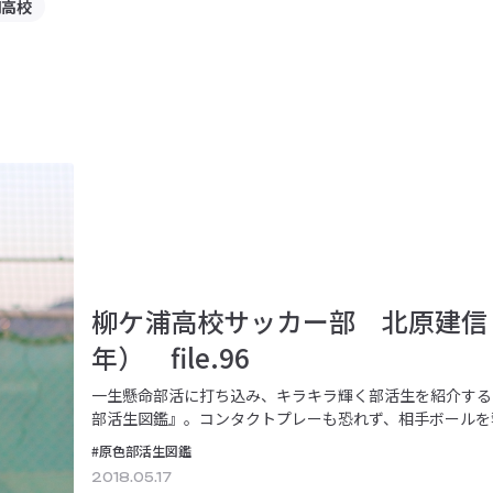
明高校
柳ケ浦高校サッカー部 北原建信
年） file.96
一生懸命部活に打ち込み、キラキラ輝く部活生を紹介する
部活生図鑑』。コンタクトプレーも恐れず、相手ボールを
快なミドルシュートを打ち抜く北原建信。県新…
#原色部活生図鑑
2018.05.17