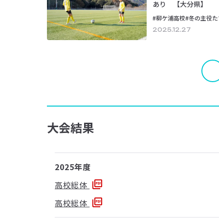
あり 【大分県】
#柳ケ浦高校
#冬の主役た
2025.12.27
大会結果
2025年度
高校総体
高校総体