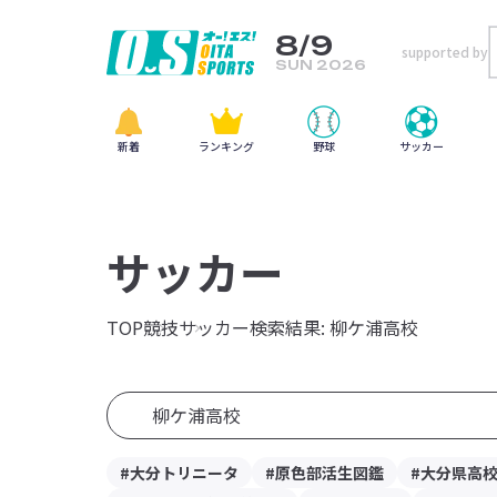
8/9
supported by
SUN 2026
新着
ランキング
野球
サッカー
サッカー
TOP
競技
サッカー
検索結果: 柳ケ浦高校
#大分トリニータ
#原色部活生図鑑
#大分県高