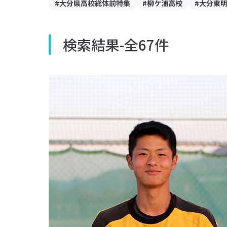
#大分県高校総体前特集
#柳ケ浦高校
#大分東
検索結果
-
全67件