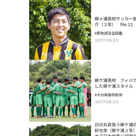
柳ヶ浦高校サッカー
介（３年） file.12
#原色部活生図鑑
2017.06.22
柳ケ浦高校 フィジ
した柳ケ浦スタイル
#大分県高校総体
2017.06.22
日の丸背負う柳ケ浦
紗也奈（柳ケ浦２年）
女子日本代表に初選