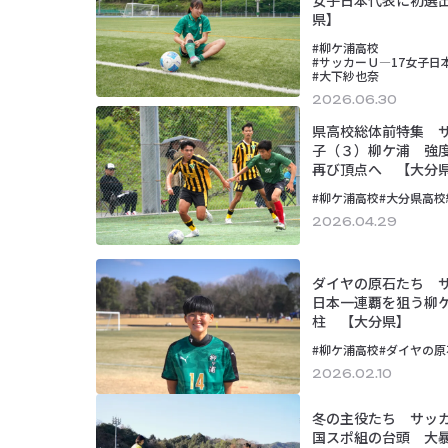
県】
#柳ケ浦高校
#サッカーＵ―17女子日
#大下紗也奈
2026.06.30
県高校総体前特集 
子（３）柳ケ浦 強
再び頂点へ 【大分
#柳ケ浦高校
#大分県高校
2026.04.29
ダイヤの原石たち 
日本一連覇を狙う柳
柱 【大分県】
#柳ケ浦高校
#ダイヤの原
2026.02.10
冬の主役たち サッ
国スポ組の台頭 大