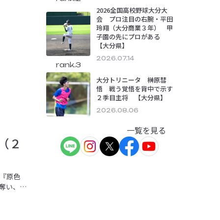
2026全国高校野球大分大
会 プロ注目の右腕・平田
玲翔（大分商業３年） 甲
子園の先にプロがある
【大分県】
2026.07.14
rank.3
大分トリニータ 榊原彗
悟 戦う覚悟を背中で示す
２季目主将 【大分県】
2026.08.06
一覧を見る
（２
『原色
奪い、豪