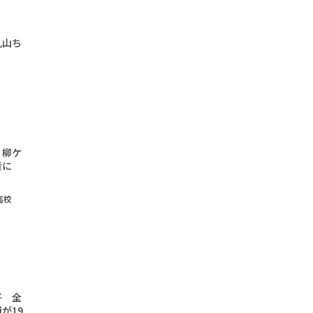
丸山ち
 柳ケ
王者に
高校
子 全
が19