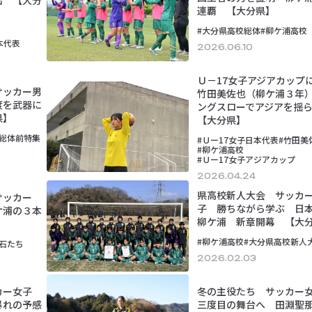
連覇 【大分県】
#大分県高校総体
#柳ケ浦高校
本代表
2026.06.10
Ｕ－17女子アジアカップ
サッカー男
竹田美佐也（柳ケ浦３年
度を武器に
ングスローでアジアを揺
県】
【大分県】
総体前特集
#Ｕー17女子日本代表
#竹田美
#柳ケ浦高校
#Ｕー17女子アジアカップ
2026.04.24
県高校新人大会 サッカ
サッカー
子 勝ちながら学ぶ 日
ケ浦の３本
柳ケ浦 新章開幕 【大
#柳ケ浦高校
#大分県高校新人
石たち
2026.02.03
カー女子
冬の主役たち サッカ
暴れの予感
三度目の舞台へ 田淵聖