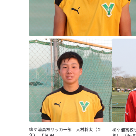
柳ケ浦高校サッカー部 大村幹太（２
柳ケ浦高校
年） file.94
年） file.8