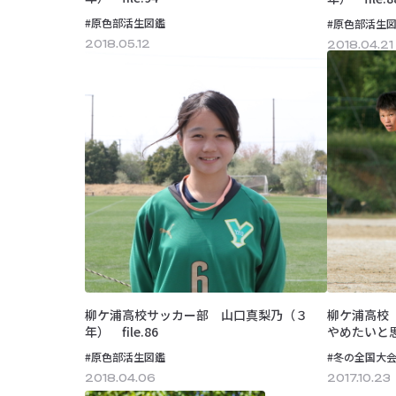
#原色部活生図鑑
#原色部活生
2018.05.12
2018.04.21
柳ケ浦高校サッカー部 山口真梨乃（３
柳ケ浦高校
年） file.86
やめたいと
#原色部活生図鑑
#冬の全国大
2018.04.06
2017.10.23