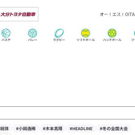
オー！エス！OITA 
ハンドボール
バスケ
バレー
ラグビー
ソフトボール
フ
校総体
#小田逸稀
#木本真翔
#HEADLINE
#冬の全国大会