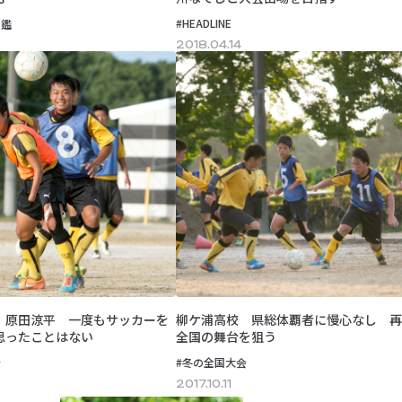
#HEADLINE
図鑑
2018.04.14
 原田涼平 一度もサッカーを
柳ケ浦高校 県総体覇者に慢心なし 再
思ったことはない
全国の舞台を狙う
会
#冬の全国大会
2017.10.11