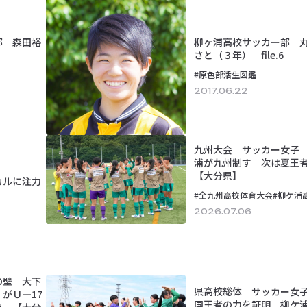
部 森田裕
柳ヶ浦高校サッカー部 
さと（３年） file.6
#原色部活生図鑑
2017.06.22
九州大会 サッカー女子
浦が九州制す 次は夏
【大分県】
カルに注力
#全九州高校体育大会
#柳ケ浦
2026.07.06
の壁 大下
県高校総体 サッカー女
がＵ―17
国王者の力を証明 柳ケ浦
出 【大分