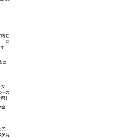
に臨む
） ロ
らす
佐也
ー女
本一の
分県】
大会
ー女子
那が背