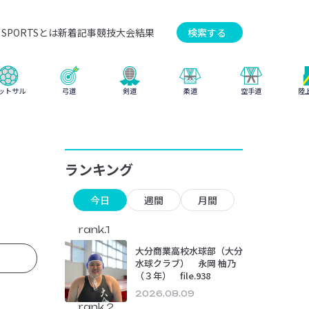
SPORTSとは
新着記事
競技
大会結果
検索する
弓道
柔道
ットサル
剣道
空手道
陸
ランキング
今日
週間
月間
rank.1
大分商業高校水球部（大分
水球クラブ） 永岡 柚乃
（３年） file.938
2026.08.09
rank.2