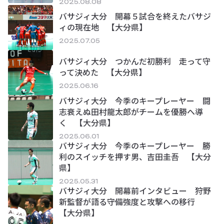
2025.08.08
バサジィ大分 開幕５試合を終えたバサジ
ィの現在地 【大分県】
2025.07.05
バサジィ大分 つかんだ初勝利 走って守
って決めた 【大分県】
2025.06.16
バサジィ大分 今季のキープレーヤー 闘
志衰えぬ田村龍太郎がチームを優勝へ導
く 【大分県】
2025.06.01
バサジィ大分 今季のキープレーヤー 勝
利のスイッチを押す男、吉田圭吾 【大分
県】
2025.05.31
バサジィ大分 開幕前インタビュー 狩野
新監督が語る守備強度と攻撃への移行
【大分県】