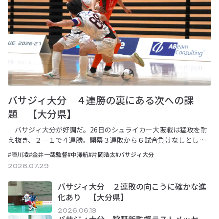
バサジィ大分 ４連勝の裏にある次への課
題 【大分県】
バサジィ大分が好調だ。26日のシュライカー大阪戦は猛攻を耐
え抜き、２―１で４連勝。開幕３連敗から６試合負けなしとした
が、キャプテンの陣川凌は「反省する点の方が…
#陣川凌
#金井一哉監督
#中澤航
#片岡浩太
#バサジィ大分
2026.07.29
バサジィ大分 ２連敗の向こうに確かな進
化あり 【大分県】
2026.06.13
バサジィ大分 狩野新監督ラストメッセー