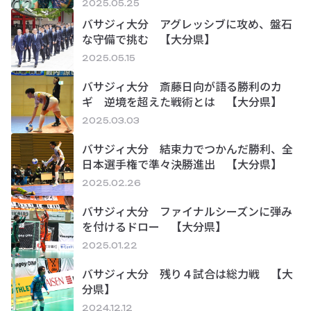
2025.05.25
バサジィ大分 アグレッシブに攻め、盤石
な守備で挑む 【大分県】
2025.05.15
バサジィ大分 斎藤日向が語る勝利のカ
ギ 逆境を超えた戦術とは 【大分県】
2025.03.03
バサジィ大分 結束力でつかんだ勝利、全
日本選手権で準々決勝進出 【大分県】
2025.02.26
バサジィ大分 ファイナルシーズンに弾み
を付けるドロー 【大分県】
2025.01.22
バサジィ大分 残り４試合は総力戦 【大
分県】
2024.12.12