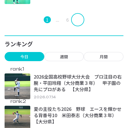
1
...
6
ランキング
今日
週間
月間
rank.1
2026全国高校野球大分大会 プロ注目の右
腕・平田玲翔（大分商業３年） 甲子園の
先にプロがある 【大分県】
2026.07.14
rank.2
夏の主役たち2026 野球 エースを輝かせ
る背番号10 米田泰志（大分商業３年）
【大分県】