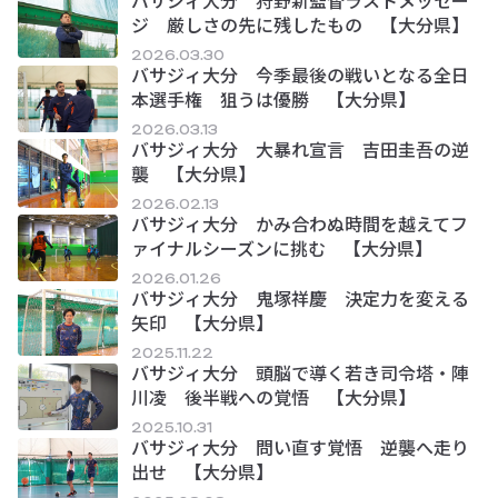
ジ 厳しさの先に残したもの 【大分県】
2026.03.30
バサジィ大分 今季最後の戦いとなる全日
本選手権 狙うは優勝 【大分県】
2026.03.13
バサジィ大分 大暴れ宣言 吉田圭吾の逆
襲 【大分県】
2026.02.13
バサジィ大分 かみ合わぬ時間を越えてフ
ァイナルシーズンに挑む 【大分県】
2026.01.26
バサジィ大分 鬼塚祥慶 決定力を変える
矢印 【大分県】
2025.11.22
バサジィ大分 頭脳で導く若き司令塔・陣
川凌 後半戦への覚悟 【大分県】
2025.10.31
バサジィ大分 問い直す覚悟 逆襲へ走り
出せ 【大分県】