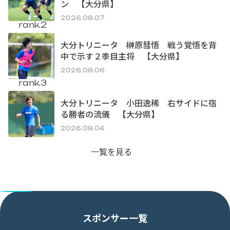
ン 【大分県】
2026.08.07
rank.2
大分トリニータ 榊原彗悟 戦う覚悟を背
中で示す２季目主将 【大分県】
2026.08.06
rank.3
大分トリニータ 小田逸稀 右サイドに宿
る勝者の流儀 【大分県】
2026.08.04
一覧を見る
スポンサー一覧