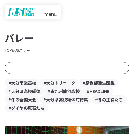
menu
バレー
TOP
競技
バレー
#大分商業高校
#大分トリニータ
#原色部活生図鑑
#大分県高校総体
#東九州龍谷高校
#HEADLINE
#冬の全国大会
#大分県高校総体前特集
#冬の主役たち
#ダイヤの原石たち