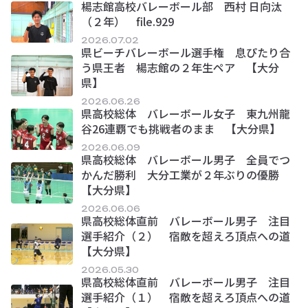
楊志館高校バレーボール部 西村 日向汰
（２年） file.929
2026.07.02
県ビーチバレーボール選手権 息ぴたり合
う県王者 楊志館の２年生ペア 【大分
県】
2026.06.26
県高校総体 バレーボール女子 東九州龍
谷26連覇でも挑戦者のまま 【大分県】
2026.06.09
県高校総体 バレーボール男子 全員でつ
かんだ勝利 大分工業が２年ぶりの優勝
【大分県】
2026.06.06
県高校総体直前 バレーボール男子 注目
選手紹介（２） 宿敵を超えろ頂点への道
【大分県】
2026.05.30
県高校総体直前 バレーボール男子 注目
選手紹介（１） 宿敵を超えろ頂点への道