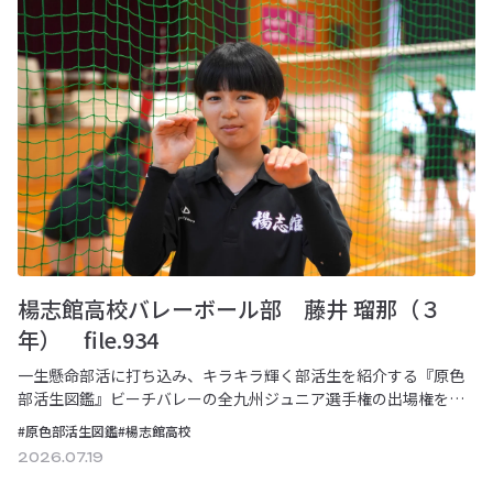
楊志館高校バレーボール部 藤井 瑠那（３
年） file.934
一生懸命部活に打ち込み、キラキラ輝く部活生を紹介する『原色
部活生図鑑』ビーチバレーの全九州ジュニア選手権の出場権を得
たが、台風接近による荒天で中止となった。気持…
#原色部活生図鑑
#楊志館高校
2026.07.19