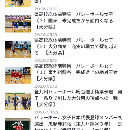
県】
2026.05.21
県高校総体前特集 バレーボール女子
（３）国東 未完成だから面白くなる
【大分県】
2026.05.18
県高校総体前特集 バレーボール女子
（２）大分商業 充実の戦力で壁を越え
ろ 【大分県】
2026.05.15
県高校総体前特集 バレーボール女子
（１）東九州龍谷 完成途上の絶対王者
【大分県】
2026.05.12
全九州バレーボール総合選手権県予選 男
子 粘りで制した大分南の頂点への一戦
【大分県】
2026.04.22
バレーボール女子日本代表登録メンバー初
選出 忠願寺莉桜（東九州龍谷３年） 逸