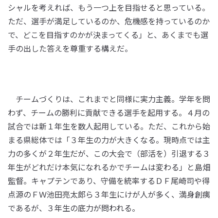
シャルを考えれば、もう一つ上を目指せると思っている。
ただ、選手が満足しているのか、危機感を持っているのか
で、どこを目指すのかが決まってくる」と、あくまでも選
手の出した答えを尊重する構えだ。
チームづくりは、これまでと同様に実力主義。学年を問
わず、チームの勝利に貢献できる選手を起用する。４月の
試合では新１年生を数人起用している。ただ、これから始
まる県総体では「３年生の力が大きくなる。現時点では主
力の多くが２年生だが、この大会で（部活を）引退する３
年生がどれだけ本気になれるかでチームは変わる」と島畑
監督。キャプテンであり、守備を統率するＤＦ尾崎司や得
点源のＦＷ池田亮太郎ら３年生にけが人が多く、満身創痍
であるが、３年生の底力が問われる。