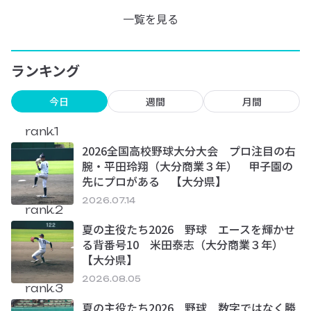
一覧を見る
ランキング
今日
週間
月間
rank.1
2026全国高校野球大分大会 プロ注目の右
腕・平田玲翔（大分商業３年） 甲子園の
先にプロがある 【大分県】
2026.07.14
rank.2
夏の主役たち2026 野球 エースを輝かせ
る背番号10 米田泰志（大分商業３年）
【大分県】
2026.08.05
rank.3
夏の主役たち2026 野球 数字ではなく勝