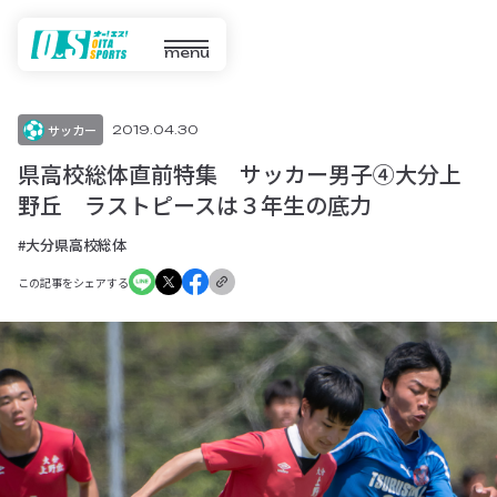
menu
サッカー
2019.04.30
県高校総体直前特集 サッカー男子④大分上
野丘 ラストピースは３年生の底力
#大分県高校総体
この記事をシェアする