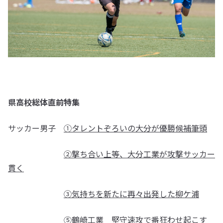
県高校総体直前特集
サッカー男子
①タレントぞろいの大分が優勝候補筆頭
②撃ち合い上等、大分工業が攻撃サッカー
貫く
③気持ちを新たに再々出発した柳ケ浦
⑤鶴崎工業 堅守速攻で番狂わせ起こす