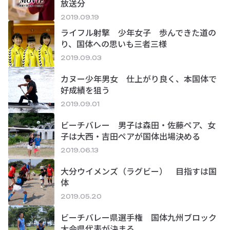
放送分
2019.09.19
ライフル射撃 少年女子 歩んできた道の
り、国体への思いも三者三様
2019.09.03
カヌー少年男女 仕上がり良く、本国体で
好成績を狙う
2019.09.01
ビーチバレー 男子は森田・佐藤ペア、女
子は大西・吉田ペアが国体出場決める
2019.06.13
大分ウイメンズ（ラグビー） 目指すは国
体
2019.05.20
ビーチバレー県選手権 国体九州ブロック
大会県代表が決まる