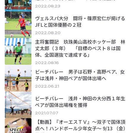
2022.08.23
ヴェルスパ大分 闘将・篠原宏仁が掲げる
JFLと国体優勝の２冠
2022.08.20
主将奮闘記 玖珠美山高校ホッケー部 林
丈太郎（３年） 「目標のベスト８は国
体、全国選抜で達成する」
2022.08.16
ビーチバレー 男子は石野・高野ペア、女
子は浅井・神田ペアが国体出場へ
2022.06.21
ビーチバレー 浅井・神田の大分西１年生
ペアが国体出場権を獲得
2021.07.07
【動画】『オーエスＴＶ』～双子で国体頂
点へ！ハンドボール少年女子～ 9/13 （金）