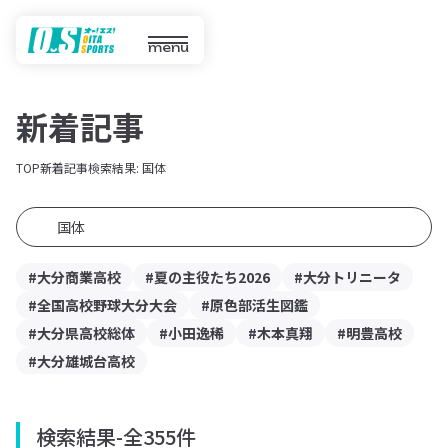
menu
新着記事
TOP
新着記事
検索結果: 国体
#大分商業高校
#夏の主役たち2026
#大分トリニータ
#全国高校野球大分大会
#原色部活生図鑑
#大分県高校総体
#小田逸稀
#木本真翔
#明豊高校
#大分雄城台高校
検索結果
-
全355件