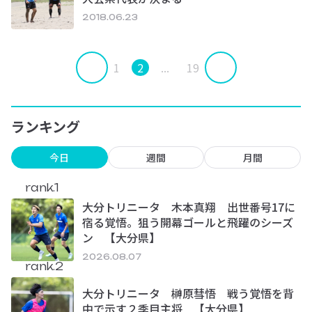
2018.06.23
1
2
...
19
ランキング
今日
週間
月間
rank.1
大分トリニータ 木本真翔 出世番号17に
宿る覚悟。狙う開幕ゴールと飛躍のシーズ
ン 【大分県】
2026.08.07
rank.2
大分トリニータ 榊原彗悟 戦う覚悟を背
中で示す２季目主将 【大分県】