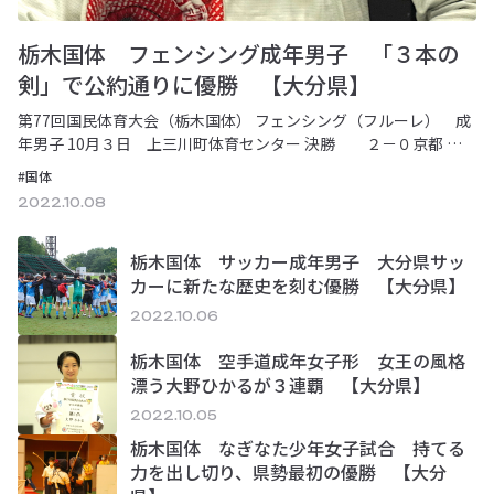
栃木国体 フェンシング成年男子 「３本の
剣」で公約通りに優勝 【大分県】
第77回国民体育大会（栃木国体） フェンシング（フルーレ） 成
年男子 10月３日 上三川町体育センター 決勝 ２－０京都 準
決勝 ２－１東京 準々決勝２－０茨…
#国体
2022.10.08
栃木国体 サッカー成年男子 大分県サッ
カーに新たな歴史を刻む優勝 【大分県】
2022.10.06
栃木国体 空手道成年女子形 女王の風格
漂う大野ひかるが３連覇 【大分県】
2022.10.05
栃木国体 なぎなた少年女子試合 持てる
力を出し切り、県勢最初の優勝 【大分