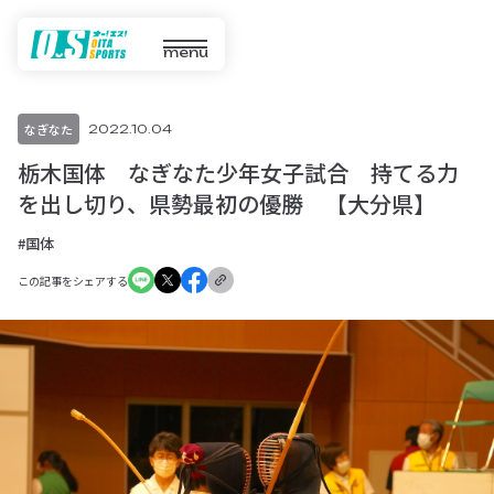
menu
なぎなた
2022.10.04
栃木国体 なぎなた少年女子試合 持てる力
を出し切り、県勢最初の優勝 【大分県】
#国体
この記事をシェアする