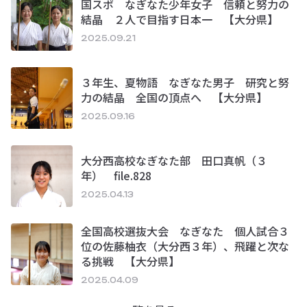
国スポ なぎなた少年女子 信頼と努力の
結晶 ２人で目指す日本一 【大分県】
2025.09.21
３年生、夏物語 なぎなた男子 研究と努
力の結晶 全国の頂点へ 【大分県】
2025.09.16
大分西高校なぎなた部 田口真帆（３
年） file.828
2025.04.13
全国高校選抜大会 なぎなた 個人試合３
位の佐藤柚衣（大分西３年）、飛躍と次な
る挑戦 【大分県】
2025.04.09