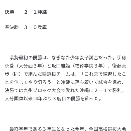
決勝 ２－１沖縄
準決勝 ３－０兵庫
県勢最初の優勝は、なぎなた少年女子試合だった。伊藤
永愛（大分西３年）と坂口雅姫（福徳学院３年）、衛藤真
歩（同）で組んだ県選抜チームは、「これまで練習したこ
とを信じてやり切ろう」と冷静に落ち着いて試合を進め、
決勝では九州ブロック大会で敗れた沖縄に２－１で勝利。
大分国体以来14年ぶり３度目の優勝を飾った。
最終学年である３年生となった今年、全国高校選抜大会