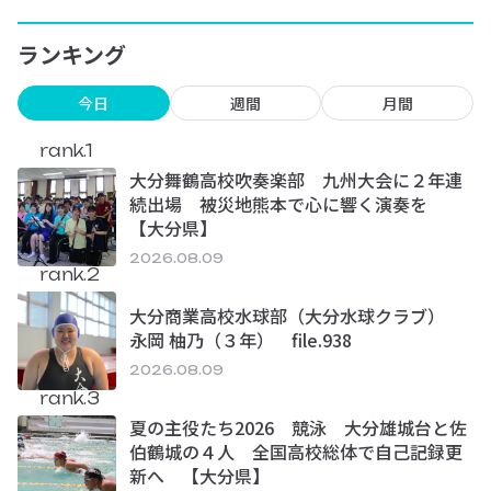
ランキング
今日
週間
月間
rank.1
大分舞鶴高校吹奏楽部 九州大会に２年連
続出場 被災地熊本で心に響く演奏を
【大分県】
2026.08.09
rank.2
大分商業高校水球部（大分水球クラブ）
永岡 柚乃（３年） file.938
2026.08.09
rank.3
夏の主役たち2026 競泳 大分雄城台と佐
伯鶴城の４人 全国高校総体で自己記録更
新へ 【大分県】