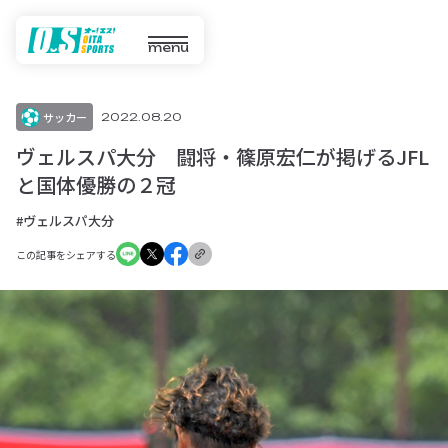
menu
サッカー
2022.08.20
ヴェルスパ大分 闘将・篠原宏仁が掲げるJFL
と国体優勝の２冠
#ヴェルスパ大分
この記事をシェアする