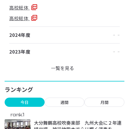
高校総体
高校総体
2024年度
2023年度
一覧を見る
ランキング
今日
週間
月間
rank.1
大分舞鶴高校吹奏楽部 九州大会に２年連
続出場 被災地熊本で心に響く演奏を