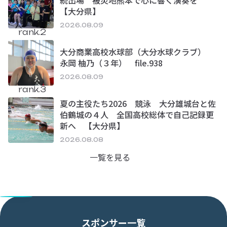
【大分県】
2026.08.09
rank.2
大分商業高校水球部（大分水球クラブ）
永岡 柚乃（３年） file.938
2026.08.09
rank.3
夏の主役たち2026 競泳 大分雄城台と佐
伯鶴城の４人 全国高校総体で自己記録更
新へ 【大分県】
2026.08.08
一覧を見る
スポンサー一覧