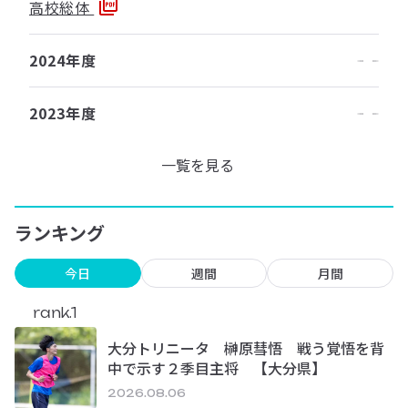
高校総体
2024年度
2023年度
一覧を見る
ランキング
今日
週間
月間
rank.1
大分トリニータ 榊原彗悟 戦う覚悟を背
中で示す２季目主将 【大分県】
2026.08.06