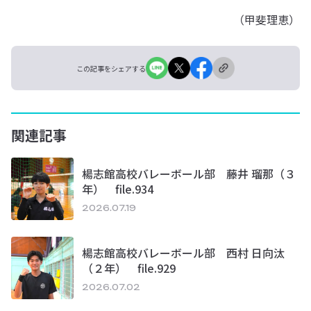
（甲斐理恵）
この記事をシェアする
関連記事
楊志館高校バレーボール部 藤井 瑠那（３
年） file.934
2026.07.19
楊志館高校バレーボール部 西村 日向汰
（２年） file.929
2026.07.02