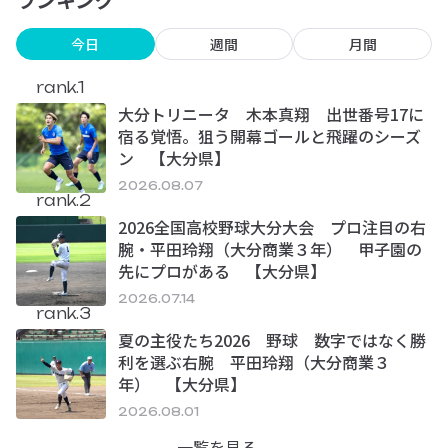
今日
週間
月間
rank.1
大分トリニータ 木本真翔 出世番号17に
宿る覚悟。狙う開幕ゴールと飛躍のシーズ
ン 【大分県】
2026.08.07
rank.2
2026全国高校野球大分大会 プロ注目の右
腕・平田玲翔（大分商業３年） 甲子園の
先にプロがある 【大分県】
2026.07.14
rank.3
夏の主役たち2026 野球 数字ではなく勝
利を選ぶ右腕 平田玲翔（大分商業３
年） 【大分県】
2026.08.01
一覧を見る