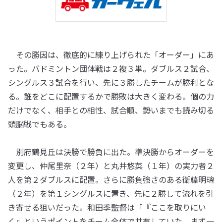
その勝因は、徹底的に練り上げられた「オーダー」にあ
った。バドミントン団体戦は２複３単。ダブルス２試合、
シングルス３試合を行い、先に３勝したチームが勝利とな
る。誰をどこに配置するかで勝敗は大きく変わる。個の力
だけでなく、相手との相性、試合順、勢いまでも読み切る
頭脳戦でもある。
別府鶴見丘は決勝で勝負に出た。準決勝からオーダーを
変更し、仲尾里奈（２年）と丸井悠菜（１年）の実力者２
人を第２ダブルスに配置。さらに勝負強さのある衛藤明璃
（２年）を第１シングルスに置き、先に２勝して流れを引
き寄せる狙いだった。和田季監督は「『ここを取りにい
く』というポイントをチーム全体で共有していた。まず一