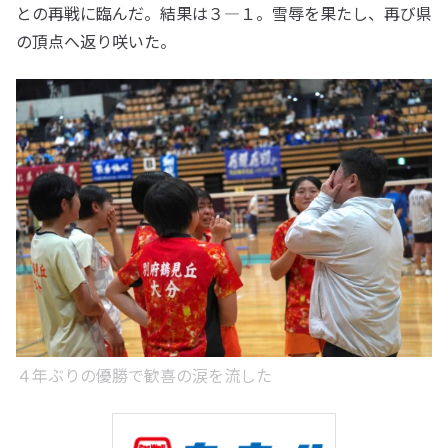
との再戦に臨んだ。結果は３―１。雪辱を果たし、再び県
の頂点へ返り咲いた。
４年ぶりの優勝で歓喜の涙を流した