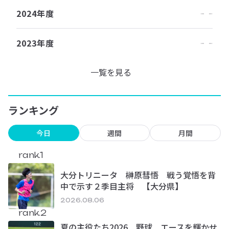
2024年度
2023年度
一覧を見る
ランキング
今日
週間
月間
rank.1
大分トリニータ 榊原彗悟 戦う覚悟を背
中で示す２季目主将 【大分県】
2026.08.06
rank.2
夏の主役たち2026 野球 エースを輝かせ