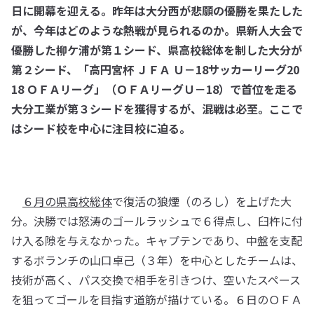
日に開幕を迎える。昨年は大分西が悲願の優勝を果たした
が、今年はどのような熱戦が見られるのか。県新人大会で
優勝した柳ケ浦が第１シード、県高校総体を制した大分が
第２シード、「高円宮杯 ＪＦＡ Ｕ－18サッカーリーグ20
18 ＯＦＡリーグ」（ＯＦＡリーグＵ－18）で首位を走る
大分工業が第３シードを獲得するが、混戦は必至。ここで
はシード校を中心に注目校に迫る。
６月の県高校総体
で復活の狼煙（のろし）を上げた大
分。決勝では怒涛のゴールラッシュで６得点し、臼杵に付
け入る隙を与えなかった。キャプテンであり、中盤を支配
するボランチの山口卓己（３年）を中心としたチームは、
技術が高く、パス交換で相手を引きつけ、空いたスペース
を狙ってゴールを目指す道筋が描けている。６日のＯＦＡ