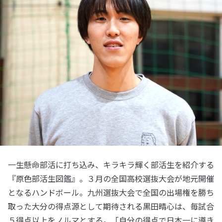
一生懸命部活に打ち込み、キラキラ輝く部活生を紹介する
『原色部活生図鑑』。３月の全国高校選抜大会が地元開催
となるハンドボール。九州選抜大会で全国の出場権を勝ち
取った大分の得点源として期待される黒田晴心は、毎試合
５得点以上をノルマとする。「自分の得点で日本一に導き