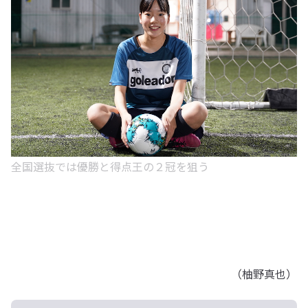
全国選抜では優勝と得点王の２冠を狙う
（柚野真也）