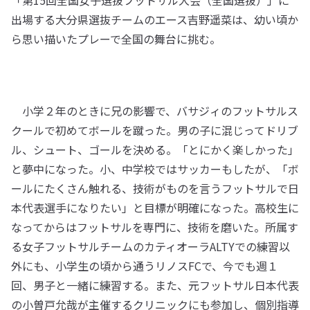
「第15回全国女子選抜フットサル大会（全国選抜）」に
出場する大分県選抜チームのエース吉野遥菜は、幼い頃か
ら思い描いたプレーで全国の舞台に挑む。
小学２年のときに兄の影響で、バサジィのフットサルス
クールで初めてボールを蹴った。男の子に混じってドリブ
ル、シュート、ゴールを決める。「とにかく楽しかった」
と夢中になった。小、中学校ではサッカーもしたが、「ボ
ールにたくさん触れる、技術がものを言うフットサルで日
本代表選手になりたい」と目標が明確になった。高校生に
なってからはフットサルを専門に、技術を磨いた。所属す
る女子フットサルチームのカティオーラALTYでの練習以
外にも、小学生の頃から通うリノスFCで、今でも週１
回、男子と一緒に練習する。また、元フットサル日本代表
の小曽戸允哉が主催するクリニックにも参加し、個別指導