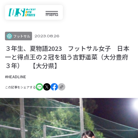
menu
フットサル
2023.08.26
３年生、夏物語2023 フットサル女子 日本
一と得点王の２冠を狙う吉野遥菜（大分豊府
３年） 【大分県】
#HEADLINE
この記事をシェアする