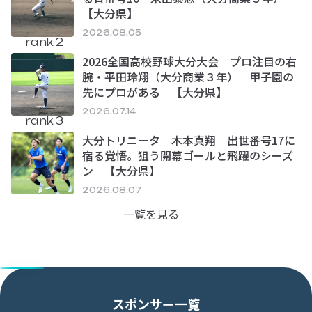
【大分県】
2026.08.05
rank.2
2026全国高校野球大分大会 プロ注目の右
腕・平田玲翔（大分商業３年） 甲子園の
先にプロがある 【大分県】
2026.07.14
rank.3
大分トリニータ 木本真翔 出世番号17に
宿る覚悟。狙う開幕ゴールと飛躍のシーズ
ン 【大分県】
2026.08.07
一覧を見る
スポンサー一覧