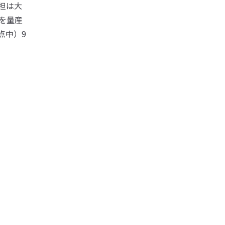
担は大
を量産
点中）9