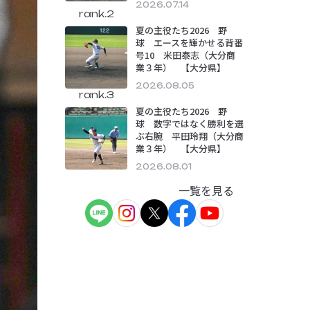
2026.07.14
rank.2
夏の主役たち2026 野
球 エースを輝かせる背番
号10 米田泰志（大分商
業３年） 【大分県】
2026.08.05
rank.3
夏の主役たち2026 野
球 数字ではなく勝利を選
ぶ右腕 平田玲翔（大分商
業３年） 【大分県】
2026.08.01
一覧を見る