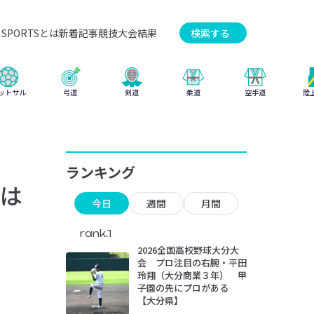
SPORTSとは
新着記事
競技
大会結果
検索する
弓道
柔道
ットサル
剣道
空手道
陸
ランキング
は
今日
週間
月間
rank.1
2026全国高校野球大分大
会 プロ注目の右腕・平田
玲翔（大分商業３年） 甲
子園の先にプロがある
【大分県】