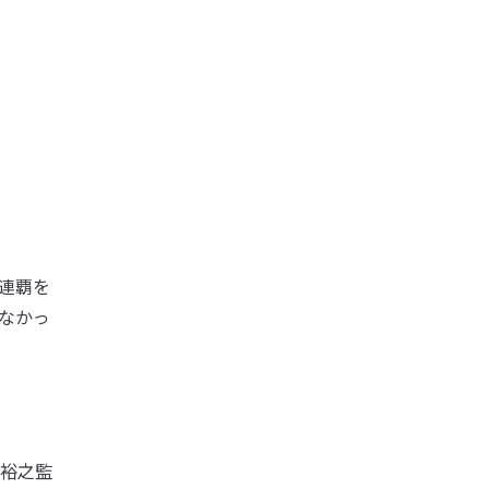
連覇を
なかっ
裕之監