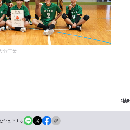
大分工業
（柚
をシェアする