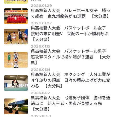
2026.01.29
県高校新人大会 バレーボール女子 勝っ
て戒め 東九州龍谷が43連覇 【大分県】
2026.01.27
県高校新人大会 バスケットボール女子
接戦の末に明豊V 采配の一手が勝利呼ぶ
【大分県】
2026.01.15
県高校新人大会 バスケットボール男子
超攻撃スタイルで柳ケ浦が３連覇 【大分
県】
2026.01.14
県高校新人大会 ボクシング 大分工業が
４年ぶりの頂点 日々の積み上げが力に変
わる 【大分県】
2025.11.02
県高校新人大会 弓道男子団体 勝利を通
過点に 新人王者・国東が見据える先
【大分県】
2025.10.30