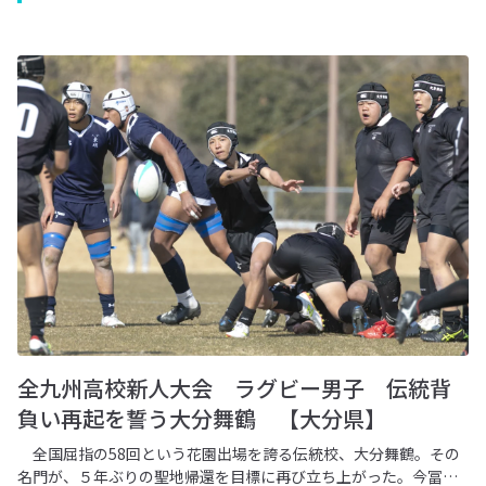
全九州高校新人大会 ラグビー男子 伝統背
負い再起を誓う大分舞鶴 【大分県】
全国屈指の58回という花園出場を誇る伝統校、大分舞鶴。その
名門が、５年ぶりの聖地帰還を目標に再び立ち上がった。今冨貴