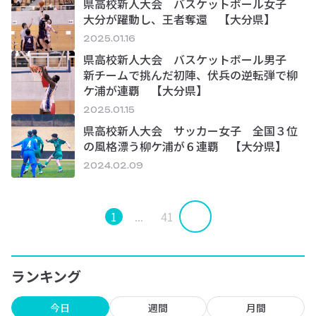
県高校新人大会 バスケットボール女子
大分が躍動し、王者奪還 【大分県】
2025.01.16
県高校新人大会 バスケットボール男子
新チームで挑んだ初陣、伏兵の逆転弾で柳
ケ浦が連覇 【大分県】
2025.01.15
県高校新人大会 サッカー女子 全国３位
の風格漂う柳ケ浦が６連覇 【大分県】
2024.02.09
1
...
41
ランキング
今日
週間
月間