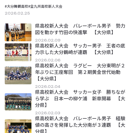
徳監督は昨年11月、新チーム始動とともに「…
#大分舞鶴高校
#全九州高校新人大会
2026.02.25
県高校新人大会 バレーボール男子 勢力
図を動かす竹田の快進撃 【大分県】
2026.02.09
県高校新人大会 サッカー男子 王者の底
力示した大分鶴崎が連覇 【大分県】
2026.02.06
県高校新人大会 ラグビー 大分東明が２
年ぶりに王座奪回 第２期黄金世代始動
【大分県】
2026.02.04
県高校新人大会 サッカー女子 勝ちなが
ら学ぶ 日本一の柳ケ浦 新章開幕 【大
分県】
2026.02.03
県高校新人大会 バレーボール男子 経験
値の高さを発揮した大分南が３連覇 【大
分県】