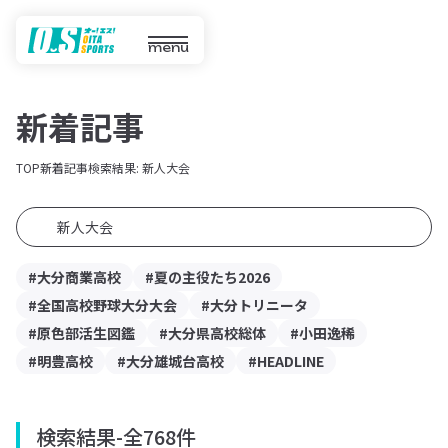
menu
新着記事
TOP
新着記事
検索結果: 新人大会
#大分商業高校
#夏の主役たち2026
#全国高校野球大分大会
#大分トリニータ
#原色部活生図鑑
#大分県高校総体
#小田逸稀
#明豊高校
#大分雄城台高校
#HEADLINE
検索結果
-
全768件