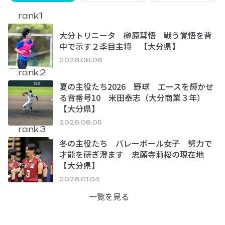
rank.1
大分トリニータ 榊原彗悟 戦う覚悟を背
中で示す２季目主将 【大分県】
2026.08.06
rank.2
夏の主役たち2026 野球 エースを輝かせ
る背番号10 米田泰志（大分商業３年）
【大分県】
2026.08.05
rank.3
冬の主役たち バレーボール女子 努力で
才能を研ぎ澄ます 忠願寺莉桜の現在地
【大分県】
2026.01.04
一覧を見る