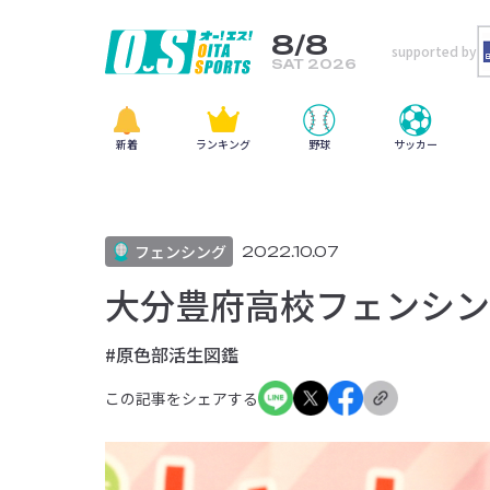
8/8
supported by
SAT 2026
新着
ランキング
野球
サッカー
フェンシング
2022.10.07
大分豊府高校フェンシング
#原色部活生図鑑
この記事をシェアする