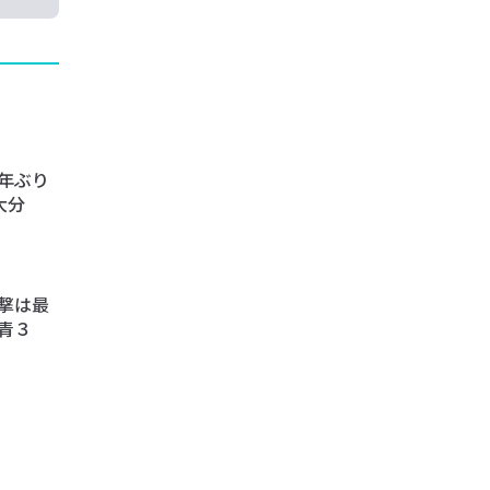
年ぶり
大分
撃は最
青３