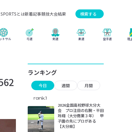
SPORTSとは
新着記事
競技
大会結果
検索する
弓道
柔道
ットサル
剣道
空手道
陸
ランキング
62
今日
週間
月間
rank.1
2026全国高校野球大分大
会 プロ注目の右腕・平田
玲翔（大分商業３年） 甲
子園の先にプロがある
【大分県】