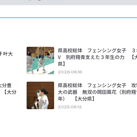
県高校総体 フェンシング女子 ３
 叶大
V 別府翔青支えた３年生の力 【
県】
2026.06.16
大分豊
県高校総体 フェンシング女子 攻
 【大分
大の武器 無双の岡田風花（別府翔
年） 【大分県】
2025.06.12