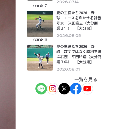
2026.07.14
rank.2
夏の主役たち2026 野
球 エースを輝かせる背番
号10 米田泰志（大分商
業３年） 【大分県】
2026.08.05
rank.3
夏の主役たち2026 野
球 数字ではなく勝利を選
ぶ右腕 平田玲翔（大分商
業３年） 【大分県】
2026.08.01
一覧を見る