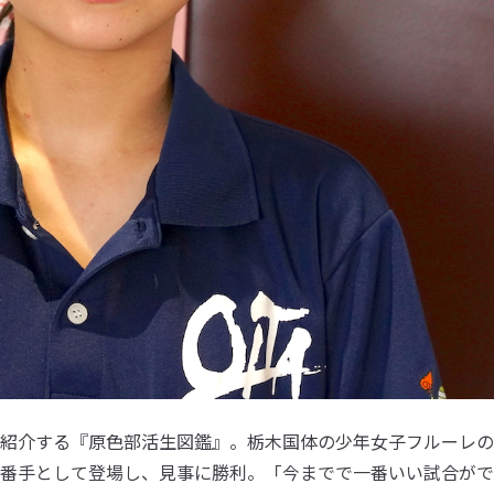
紹介する『原色部活生図鑑』。栃木国体の少年女子フルーレの
番手として登場し、見事に勝利。「今までで一番いい試合がで