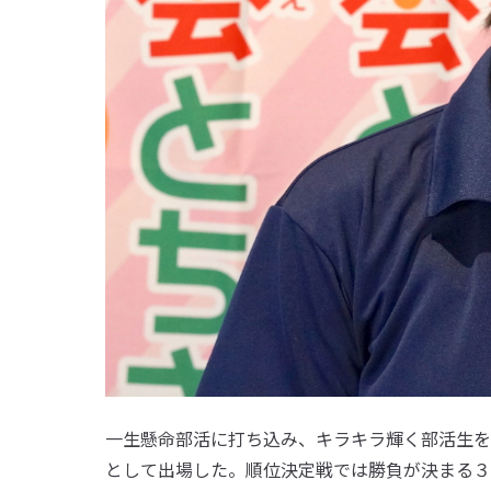
一生懸命部活に打ち込み、キラキラ輝く部活生を
として出場した。順位決定戦では勝負が決まる３