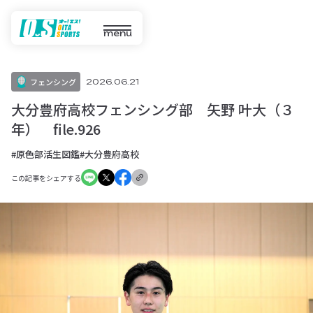
menu
フェンシング
2026.06.21
大分豊府高校フェンシング部 矢野 叶大（３
年） file.926
#原色部活生図鑑
#大分豊府高校
この記事をシェアする