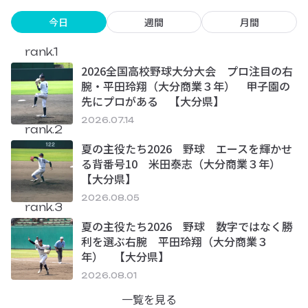
今日
週間
月間
rank.1
2026全国高校野球大分大会 プロ注目の右
腕・平田玲翔（大分商業３年） 甲子園の
先にプロがある 【大分県】
2026.07.14
rank.2
夏の主役たち2026 野球 エースを輝かせ
る背番号10 米田泰志（大分商業３年）
【大分県】
2026.08.05
rank.3
夏の主役たち2026 野球 数字ではなく勝
利を選ぶ右腕 平田玲翔（大分商業３
年） 【大分県】
2026.08.01
一覧を見る