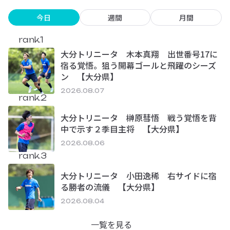
今日
週間
月間
rank.1
大分トリニータ 木本真翔 出世番号17に
宿る覚悟。狙う開幕ゴールと飛躍のシーズ
ン 【大分県】
2026.08.07
rank.2
大分トリニータ 榊原彗悟 戦う覚悟を背
中で示す２季目主将 【大分県】
2026.08.06
rank.3
大分トリニータ 小田逸稀 右サイドに宿
る勝者の流儀 【大分県】
2026.08.04
一覧を見る