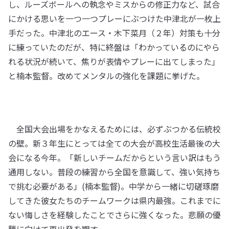
し、ルーズボールへの執念やミスからの修正力など、試合
にかける思いを一つ一つプレーにぶつけた中津北が一枚上
手だった。中津北のエース・木下菜月（２年）対策も十分
に練っていたのだが、特に終盤は「わかっているのにやら
れる状況が続いて、焦りが表情やプレーに出てしまった｣
と楠本監督。改めてメンタルの強化を課題に挙げた。
全国大会出場をかなえるためには、必ずぶつかる伝統校
の壁。新３年生にとっては全ての大会が高校生活最後の大
会になる今年。「新しいチームだからという言い訳はもう
通用しない。普段の練習から全国を意識して、強い気持ち
で挑む必要がある」(楠本監督)。中学から一緒に切磋琢磨
してきた彼女たちのチームワークは県内最強。これまでに
ない悔しさを経験したことでさらに強くなった。悲願の優
勝に向けて再出発を期す。