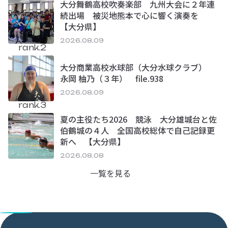
大分舞鶴高校吹奏楽部 九州大会に２年連
続出場 被災地熊本で心に響く演奏を
【大分県】
2026.08.09
rank.2
大分商業高校水球部（大分水球クラブ）
永岡 柚乃（３年） file.938
2026.08.09
rank.3
夏の主役たち2026 競泳 大分雄城台と佐
伯鶴城の４人 全国高校総体で自己記録更
新へ 【大分県】
2026.08.08
一覧を見る