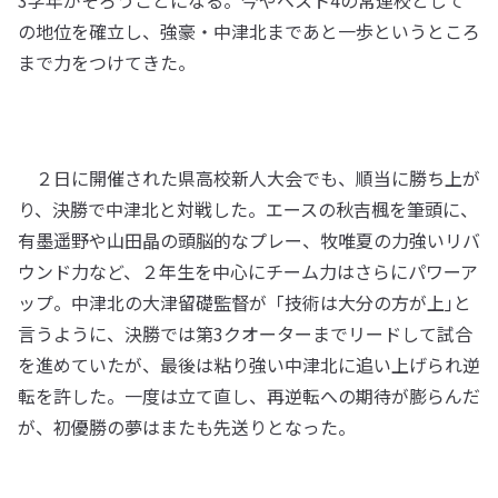
3学年がそろうことになる。今やベスト4の常連校として
の地位を確立し、強豪・中津北まであと一歩というところ
まで力をつけてきた。
２日に開催された県高校新人大会でも、順当に勝ち上が
り、決勝で中津北と対戦した。エースの秋吉楓を筆頭に、
有墨遥野や山田晶の頭脳的なプレー、牧唯夏の力強いリバ
ウンド力など、２年生を中心にチーム力はさらにパワーア
ップ。中津北の大津留礎監督が「技術は大分の方が上｣と
言うように、決勝では第3クオーターまでリードして試合
を進めていたが、最後は粘り強い中津北に追い上げられ逆
転を許した。一度は立て直し、再逆転への期待が膨らんだ
が、初優勝の夢はまたも先送りとなった。