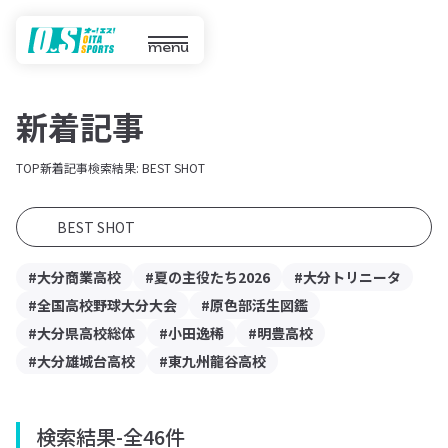
menu
新着記事
TOP
新着記事
検索結果: BEST SHOT
#大分商業高校
#夏の主役たち2026
#大分トリニータ
#全国高校野球大分大会
#原色部活生図鑑
#大分県高校総体
#小田逸稀
#明豊高校
#大分雄城台高校
#東九州龍谷高校
検索結果
-
全46件