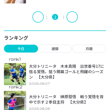
1
2
3
ランキング
今日
週間
月間
rank.1
大分トリニータ 木本真翔 出世番号17に
宿る覚悟。狙う開幕ゴールと飛躍のシーズ
ン 【大分県】
2026.08.07
rank.2
大分トリニータ 榊原彗悟 戦う覚悟を背
中で示す２季目主将 【大分県】
2026.08.06