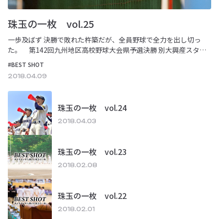
珠玉の一枚 vol.25
一歩及ばず 決勝で敗れた杵築だが、全員野球で全力を出し切っ
た。 第142回九州地区高校野球大会県予選決勝 別大興産スタジ
アム／201…
#BEST SHOT
2018.04.09
珠玉の一枚 vol.24
2018.04.03
珠玉の一枚 vol.23
2018.02.08
珠玉の一枚 vol.22
2018.02.01