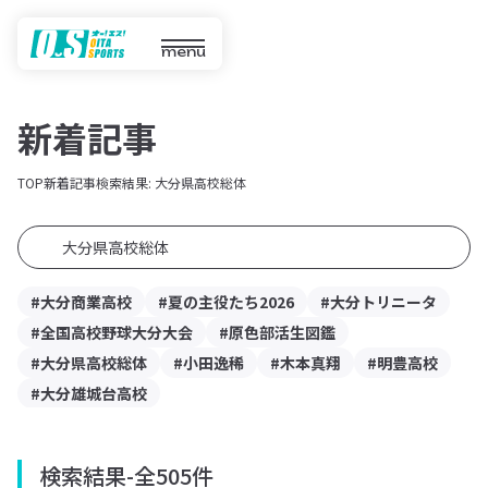
menu
新着記事
TOP
新着記事
検索結果: 大分県高校総体
#大分商業高校
#夏の主役たち2026
#大分トリニータ
#全国高校野球大分大会
#原色部活生図鑑
#大分県高校総体
#小田逸稀
#木本真翔
#明豊高校
#大分雄城台高校
検索結果
-
全505件