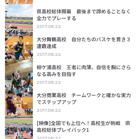
県高校総体開幕 最後まで諦めることなく
全力でプレーする
2017.06.22
大分舞鶴高校 自分たちのバスケを貫き３
連覇達成
2017.06.22
柳ケ浦高校 王者に肉薄。自信を胸にさら
なる高みを目指す
2017.06.22
大分商業高校 チームワークと確かな実力
でステップアップ
2017.06.22
[映像]全国でも上位へ！高校生が熱戦 県
高校総体プレイバック1
2017.06.22