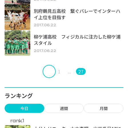
別府鶴見丘高校 繋ぐバレーでインターハ
イ上位を目指す
2017.06.22
柳ケ浦高校 フィジカルに注力した柳ケ浦
スタイル
2017.06.22
1
...
27
ランキング
今日
週間
月間
rank.1