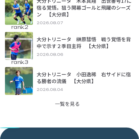
大分トリニータ 木本真翔 出世番号17に
宿る覚悟。狙う開幕ゴールと飛躍のシーズ
ン 【大分県】
2026.08.07
rank.2
大分トリニータ 榊原彗悟 戦う覚悟を背
中で示す２季目主将 【大分県】
2026.08.06
rank.3
大分トリニータ 小田逸稀 右サイドに宿
る勝者の流儀 【大分県】
2026.08.04
一覧を見る