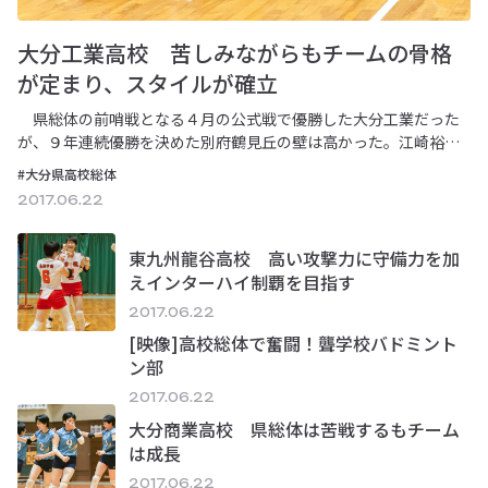
大分工業高校 苦しみながらもチームの骨格
が定まり、スタイルが確立
県総体の前哨戦となる４月の公式戦で優勝した大分工業だった
が、９年連続優勝を決めた別府鶴見丘の壁は高かった。江崎裕之
監督は「ウチは３年生主体のチーム。どの高校よ…
#大分県高校総体
2017.06.22
東九州龍谷高校 高い攻撃力に守備力を加
えインターハイ制覇を目指す
2017.06.22
[映像]高校総体で奮闘！聾学校バドミント
ン部
2017.06.22
大分商業高校 県総体は苦戦するもチーム
は成長
2017.06.22