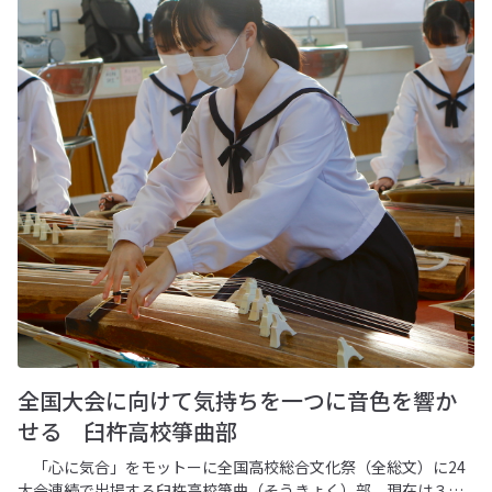
全国大会に向けて気持ちを一つに音色を響か
せる 臼杵高校箏曲部
「心に気合」をモットーに全国高校総合文化祭（全総文）に24
大会連続で出場する臼杵高校箏曲（そうきょく）部。現在は３年