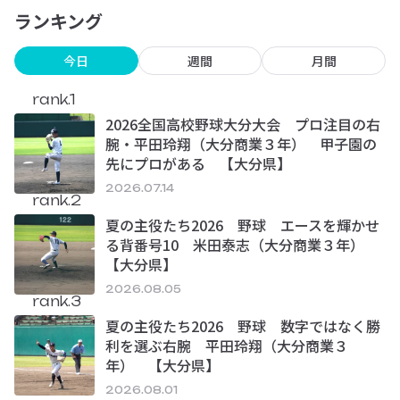
ランキング
今日
週間
月間
rank.1
2026全国高校野球大分大会 プロ注目の右
腕・平田玲翔（大分商業３年） 甲子園の
先にプロがある 【大分県】
2026.07.14
rank.2
夏の主役たち2026 野球 エースを輝かせ
る背番号10 米田泰志（大分商業３年）
【大分県】
2026.08.05
rank.3
夏の主役たち2026 野球 数字ではなく勝
利を選ぶ右腕 平田玲翔（大分商業３
年） 【大分県】
2026.08.01