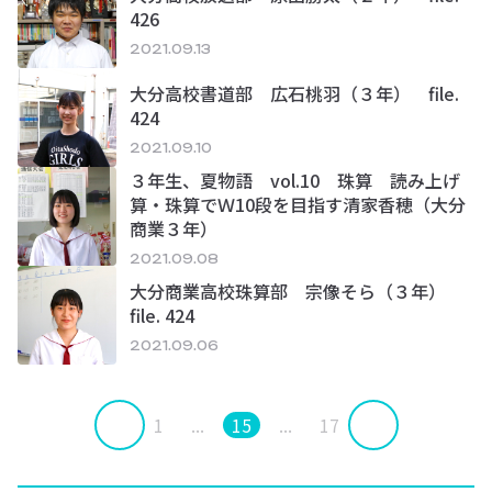
426
2021.09.13
大分高校書道部 広石桃羽（３年） file.
424
2021.09.10
３年生、夏物語 vol.10 珠算 読み上げ
算・珠算でＷ10段を目指す清家香穂（大分
商業３年）
2021.09.08
大分商業高校珠算部 宗像そら（３年）
file. 424
2021.09.06
1
...
15
...
17