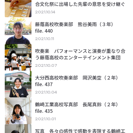
合文化祭に出場した先輩の意思を受け継ぐ
2021.10.14
藤蔭高校吹奏楽部 熊谷美雨（３年）
file. 440
2021.10.11
吹奏楽 パフォーマンスと演奏が重なり合
う藤蔭高校のエンターテインメント集団
2021.10.07
大分西高校吹奏楽部 岡沢美空（２年）
file. 437
2021.10.04
鶴崎工業高校写真部 長尾真鈴（２年）
file. 435
2021.10.01
写真 各々の感性で感動を表現する鶴崎工