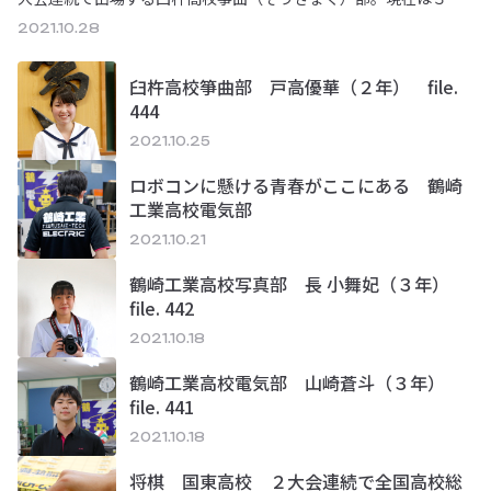
生８人が引退し、部員14人で活動している。…
2021.10.28
臼杵高校箏曲部 戸高優華（２年） file.
444
2021.10.25
ロボコンに懸ける青春がここにある 鶴崎
工業高校電気部
2021.10.21
鶴崎工業高校写真部 長 小舞妃（３年）
file. 442
2021.10.18
鶴崎工業高校電気部 山崎蒼斗（３年）
file. 441
2021.10.18
将棋 国東高校 ２大会連続で全国高校総