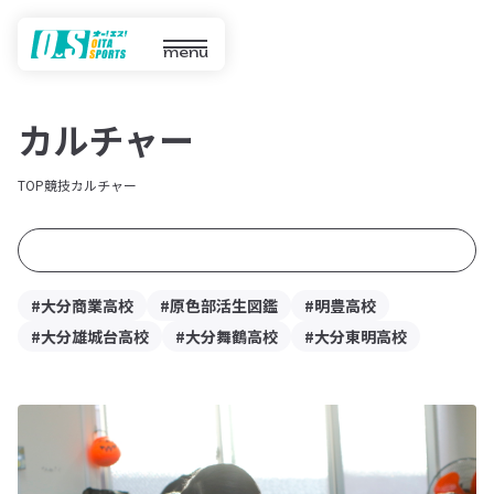
menu
カルチャー
TOP
競技
カルチャー
#大分商業高校
#原色部活生図鑑
#明豊高校
#大分雄城台高校
#大分舞鶴高校
#大分東明高校