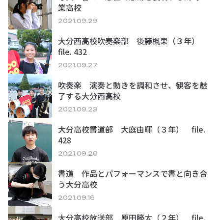
業高校
2021.09.29
大分西高校吹奏楽部 後藤楓果（３年）
file. 432
2021.09.27
吹奏楽 演奏と動きを調和させ、観客を魅
了する大分西高校
2021.09.23
大分高校書道部 大庭由暉（３年） file.
428
2021.09.20
書道 作品とパフォーマンスで書と向き合
う大分高校
2021.09.16
大分高校放送部 原田勝太（２年） file.