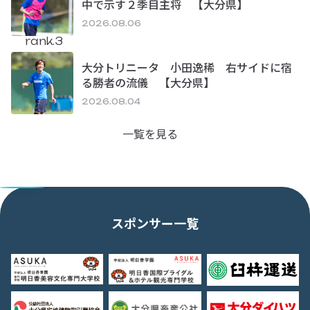
中で示す２季目主将 【大分県】
2026.08.06
rank.3
大分トリニータ 小田逸稀 右サイドに宿
る勝者の流儀 【大分県】
2026.08.04
一覧を見る
スポンサー一覧