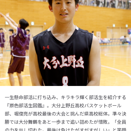
一生懸命部活に打ち込み、キラキラ輝く部活生を紹介する
『原色部活生図鑑』。大分上野丘高校バスケットボール
部、堀俊亮が高校最後の大会と挑んだ県高校総体。準々決
勝では大分舞鶴をあと一歩まで追い詰めたが惜敗。「全員
の力を出し切れた。最後は負けたがすがすがしい」と笑顔