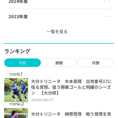
2024年度
2023年度
一覧を見る
ランキング
今日
週間
月間
rank.1
大分トリニータ 木本真翔 出世番号17に
宿る覚悟。狙う開幕ゴールと飛躍のシーズ
ン 【大分県】
2026.08.07
rank.2
大分トリニータ 榊原彗悟 戦う覚悟を背