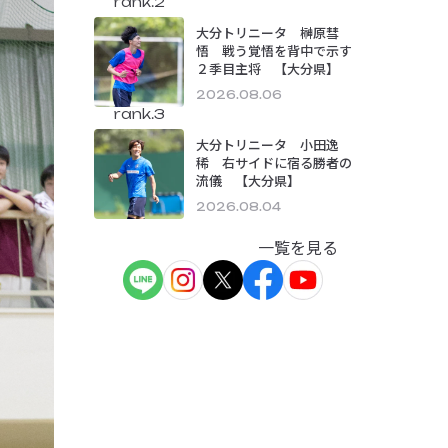
rank.2
大分トリニータ 榊原彗
悟 戦う覚悟を背中で示す
２季目主将 【大分県】
2026.08.06
rank.3
大分トリニータ 小田逸
稀 右サイドに宿る勝者の
流儀 【大分県】
2026.08.04
一覧を見る