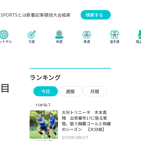
SPORTSとは
新着記事
競技
大会結果
検索する
弓道
柔道
ットサル
剣道
空手道
陸
ランキング
目
今日
週間
月間
rank.1
大分トリニータ 木本真
翔 出世番号17に宿る覚
悟。狙う開幕ゴールと飛躍
のシーズン 【大分県】
2026.08.07