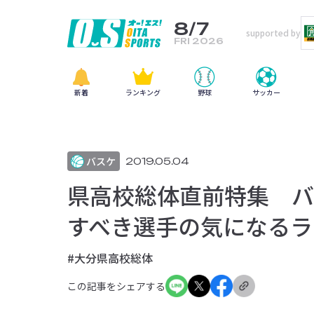
8/7
supported by
FRI 2026
新着
ランキング
野球
サッカー
バスケ
2019.05.04
県高校総体直前特集 バ
すべき選手の気になるラ
#大分県高校総体
この記事をシェアする