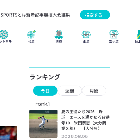
SPORTSとは
新着記事
競技
大会結果
検索する
弓道
柔道
ットサル
剣道
空手道
陸
ランキング
今日
週間
月間
rank.1
夏の主役たち2026 野
球 エースを輝かせる背番
号10 米田泰志（大分商
業３年） 【大分県】
2026.08.05