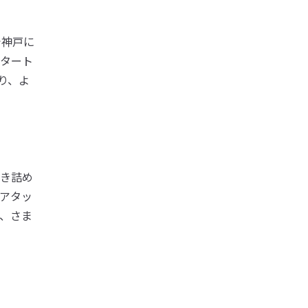
で神戸に
タート
り、よ
き詰め
アタッ
、さま