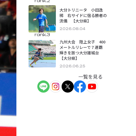
rank.2
大分トリニータ 小田逸
稀 右サイドに宿る勝者の
流儀 【大分県】
2026.08.04
rank.3
九州大会 陸上女子 400
メートルリレーで７連覇
輝きを放つ大分雄城台
【大分県】
2026.06.25
一覧を見る