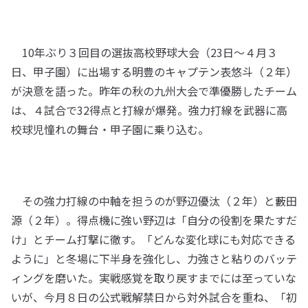
10年ぶり３回目の選抜高校野球大会（23日～４月３
日、甲子園）に出場する明豊のキャプテン表悠斗（２年）
が決意を語った。昨年の秋の九州大会で準優勝したチーム
は、４試合で32得点と打線が爆発。強力打線を武器に高
校球児憧れの舞台・甲子園に乗り込む。
その強力打線の中軸を担うのが野辺優汰（２年）と藪田
源（２年）。得点機に強い野辺は「自分の役割を果たすだ
け」とチーム打撃に徹す。「どんな変化球にも対応できる
ように」と冬場に下半身を強化し、力強さと粘りのバッテ
ィングを磨いた。実戦感覚を取り戻すまでには至っていな
いが、今月８日の公式戦解禁日から対外試合を重ね、「初