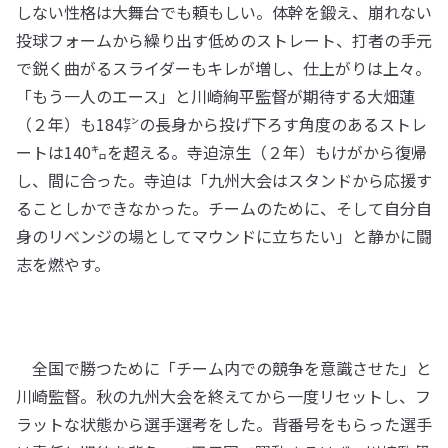
しない性格は大舞台でも頼もしい。体幹を鍛え、崩れない
投球フォームから繰り出す低めのストレート、打者の手元
で鋭く曲がるスライダーもキレが増し、仕上がりは上々。
「もう一人のエース」と川崎絢平監督が期待する大畑蓮
（２年）も184㌢の長身から投げ下ろす角度のあるストレ
ートは140㌔を超える。寺迫涼生（２年）もけがから復帰
し、間に合った。寺迫は「九州大会はスタンドから応援す
ることしかできなかった。チームのために、そして自分自
身のリベンジの場としてマウンドに立ちたい」と静かに闘
志を燃やす。
全国で勝つために「チーム内での競争を意識させた」と
川崎監督。秋の九州大会を終えてから一度リセットし、フ
ラットな状態から選手選考をした。背番号をもらった選手