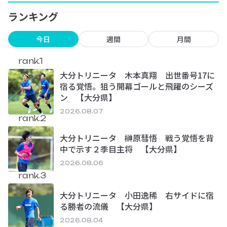
ランキング
今日
週間
月間
rank.1
大分トリニータ 木本真翔 出世番号17に
宿る覚悟。狙う開幕ゴールと飛躍のシーズ
ン 【大分県】
2026.08.07
rank.2
大分トリニータ 榊原彗悟 戦う覚悟を背
中で示す２季目主将 【大分県】
2026.08.06
rank.3
大分トリニータ 小田逸稀 右サイドに宿
る勝者の流儀 【大分県】
2026.08.04