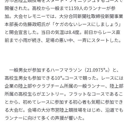
分市営陸上競技場をスタート・フィニッシュするコースで
開催された。高校から一般まで1159人のランナーが参
加。大会セレモニーでは、大分合同新聞社取締役新聞事業
本部長の佐藤政昭氏が「ケガのないレースにしましょう」
と開会宣言した。当日の気温は8.4度。前日からレース直
前まで小雨が続き、足場の悪い中、一斉にスタートした。
一般男女が参加するハーフマラソン（21.0975㌔）と、
高校生男女も参加できる10㌔コースで競った。レースには
企業の陸上部やクラブチーム所属の一般ランナー、陸上部
所属の高校生らがエントリー。フラットなコースであるこ
とから、初めてレースに参加する初心者も気軽に参加でき
る大会だ。会場の大分市営陸上競技場をはじめ、沿道でも
ランナーに向けて多くの声援が響いた。