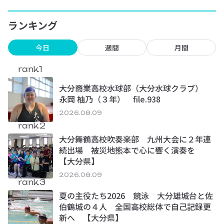
ランキング
今日
週間
月間
rank.1
大分商業高校水球部（大分水球クラブ）
永岡 柚乃（３年） file.938
2026.08.09
rank.2
大分舞鶴高校吹奏楽部 九州大会に２年連
続出場 被災地熊本で心に響く演奏を
【大分県】
2026.08.09
rank.3
夏の主役たち2026 競泳 大分雄城台と佐
伯鶴城の４人 全国高校総体で自己記録更
新へ 【大分県】