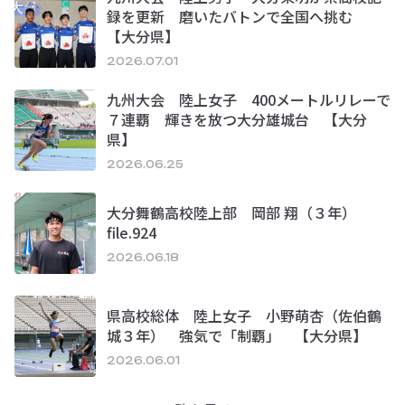
録を更新 磨いたバトンで全国へ挑む
【大分県】
2026.07.01
九州大会 陸上女子 400メートルリレーで
７連覇 輝きを放つ大分雄城台 【大分
県】
2026.06.25
大分舞鶴高校陸上部 岡部 翔（３年）
file.924
2026.06.18
県高校総体 陸上女子 小野萌杏（佐伯鶴
城３年） 強気で「制覇」 【大分県】
2026.06.01