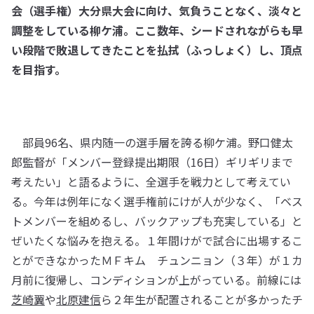
会（選手権）大分県大会に向け、気負うことなく、淡々と
調整をしている柳ケ浦。ここ数年、シードされながらも早
い段階で敗退してきたことを払拭（ふっしょく）し、頂点
を目指す。
部員96名、県内随一の選手層を誇る柳ケ浦。野口健太
郎監督が「メンバー登録提出期限（16日）ギリギリまで
考えたい」と語るように、全選手を戦力として考えてい
る。今年は例年になく選手権前にけが人が少なく、「ベス
トメンバーを組めるし、バックアップも充実している」と
ぜいたくな悩みを抱える。１年間けがで試合に出場するこ
とができなかったＭＦキム チュンニョン（３年）が１カ
月前に復帰し、コンディションが上がっている。前線には
芝崎翼
や
北原建信
ら２年生が配置されることが多かったチ