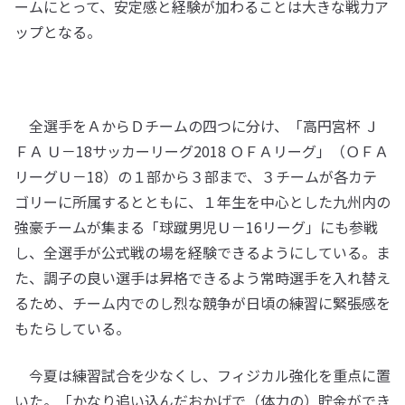
ームにとって、安定感と経験が加わることは大きな戦力ア
ップとなる。
全選手をＡからＤチームの四つに分け、「高円宮杯 Ｊ
ＦＡ Ｕ－18サッカーリーグ2018 ＯＦＡリーグ」（ＯＦＡ
リーグＵ－18）の１部から３部まで、３チームが各カテ
ゴリーに所属するとともに、１年生を中心とした九州内の
強豪チームが集まる「球蹴男児Ｕ－16リーグ」にも参戦
し、全選手が公式戦の場を経験できるようにしている。ま
た、調子の良い選手は昇格できるよう常時選手を入れ替え
るため、チーム内でのし烈な競争が日頃の練習に緊張感を
もたらしている。
今夏は練習試合を少なくし、フィジカル強化を重点に置
いた。「かなり追い込んだおかげで（体力の）貯金ができ