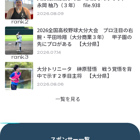
永岡 柚乃（３年） file.938
2026.08.09
rank.2
2026全国高校野球大分大会 プロ注目の右
腕・平田玲翔（大分商業３年） 甲子園の
先にプロがある 【大分県】
2026.07.14
rank.3
大分トリニータ 榊原彗悟 戦う覚悟を背
中で示す２季目主将 【大分県】
2026.08.06
一覧を見る
スポンサー一覧