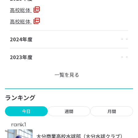
高校総体
高校総体
2024年度
2023年度
一覧を見る
ランキング
今日
週間
月間
rank.1
大分商業高校水球部（大分水球クラブ）