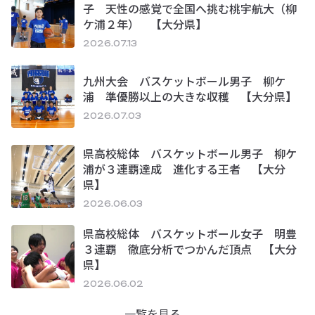
子 天性の感覚で全国へ挑む桃宇航大（柳
ケ浦２年） 【大分県】
2026.07.13
九州大会 バスケットボール男子 柳ケ
浦 準優勝以上の大きな収穫 【大分県】
2026.07.03
県高校総体 バスケットボール男子 柳ケ
浦が３連覇達成 進化する王者 【大分
県】
2026.06.03
県高校総体 バスケットボール女子 明豊
３連覇 徹底分析でつかんだ頂点 【大分
県】
2026.06.02
一覧を見る