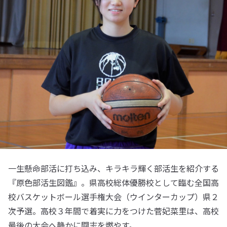
一生懸命部活に打ち込み、キラキラ輝く部活生を紹介する
『原色部活生図鑑』。県高校総体優勝校として臨む全国高
校バスケットボール選手権大会（ウインターカップ）県２
次予選。高校３年間で着実に力をつけた菅妃菜里は、高校
最後の大会へ静かに闘志を燃やす。