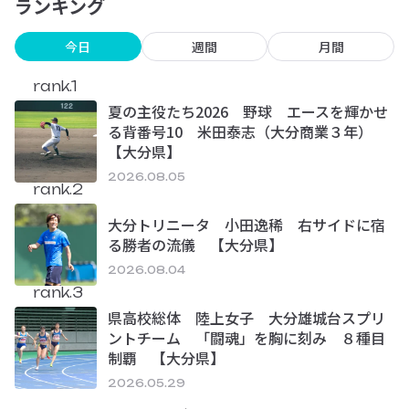
ランキング
今日
週間
月間
rank.1
夏の主役たち2026 野球 エースを輝かせ
る背番号10 米田泰志（大分商業３年）
【大分県】
2026.08.05
rank.2
大分トリニータ 小田逸稀 右サイドに宿
る勝者の流儀 【大分県】
2026.08.04
rank.3
県高校総体 陸上女子 大分雄城台スプリ
ントチーム 「闘魂」を胸に刻み ８種目
制覇 【大分県】
2026.05.29