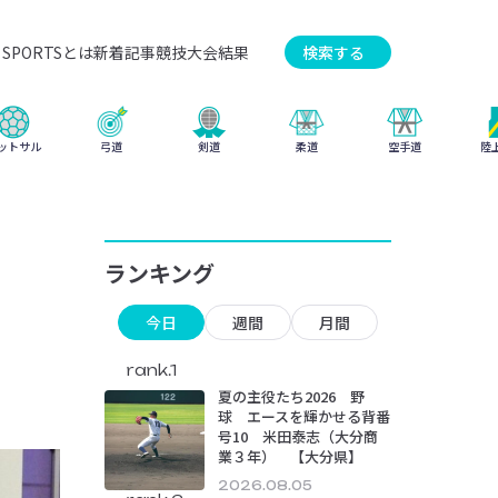
SPORTSとは
新着記事
競技
大会結果
検索する
弓道
柔道
ットサル
剣道
空手道
陸
ランキング
今日
週間
月間
rank.1
夏の主役たち2026 野
球 エースを輝かせる背番
号10 米田泰志（大分商
業３年） 【大分県】
2026.08.05