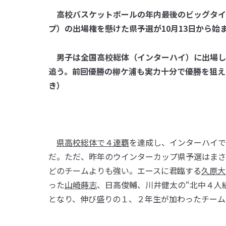
高校バスケットボールの年内最後のビッグタイ
プ）の出場権を懸けた県予選が10月13日から始
男子は全国高校総体（インターハイ）に出場し
追う。前回優勝の柳ケ浦も実力十分で優勝を狙え
き）
県高校総体で４連覇
を達成し、インターハイで
だ。ただ、昨年のウインターカップ県予選はまさ
どのチームよりも強い。エースに君臨する
久原大
った
山崎蒔志
、日高俊輔、川井健太の“北中４人
となり、伸び盛りの１、２年生が加わったチーム