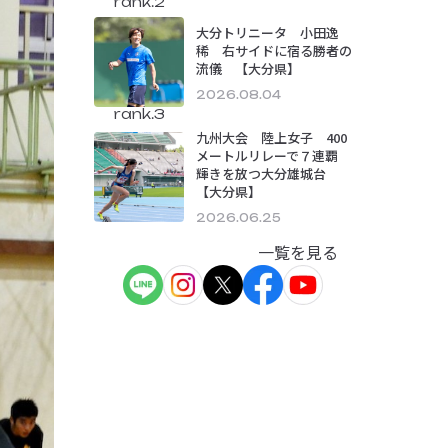
rank.2
大分トリニータ 小田逸
稀 右サイドに宿る勝者の
流儀 【大分県】
2026.08.04
rank.3
九州大会 陸上女子 400
メートルリレーで７連覇
輝きを放つ大分雄城台
【大分県】
2026.06.25
一覧を見る