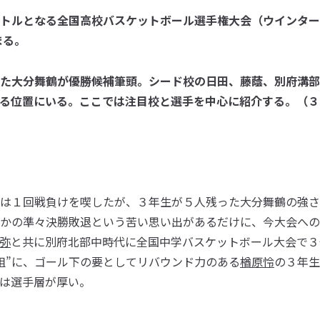
トルとなる全国高校バスケットボール選手権大会（ウインター
まる。
た大分舞鶴が優勝候補筆頭。シード校の日田、藤蔭、別府溝部
る位置にいる。ここでは注目校と選手を中心に紹介する。（３
は１回戦負けを喫したが、３年生が５人残った大分舞鶴の強さ
かの準々決勝敗退という苦い思い出があるだけに、今大会への
弥
と共に別府北部中時代に全国中学バスケットボール大会で３
組”に、ゴール下の要としてリバウンド力のある
楢原怜
の３年生
は選手層が厚い。