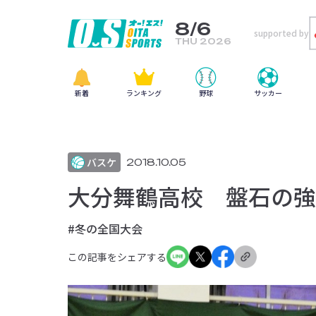
8/6
supported by
THU 2026
新着
ランキング
野球
サッカー
バスケ
2018.10.05
大分舞鶴高校 盤石の強
#冬の全国大会
この記事をシェアする