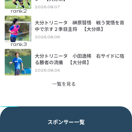
2026.08.07
rank.2
大分トリニータ 榊原彗悟 戦う覚悟を背
中で示す２季目主将 【大分県】
2026.08.06
rank.3
大分トリニータ 小田逸稀 右サイドに宿
る勝者の流儀 【大分県】
2026.08.04
一覧を見る
スポンサー一覧