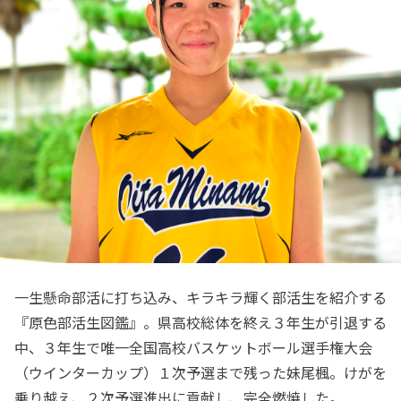
一生懸命部活に打ち込み、キラキラ輝く部活生を紹介する
『原色部活生図鑑』。県高校総体を終え３年生が引退する
中、３年生で唯一全国高校バスケットボール選手権大会
（ウインターカップ）１次予選まで残った妹尾楓。けがを
乗り越え、２次予選進出に貢献し、完全燃焼した。