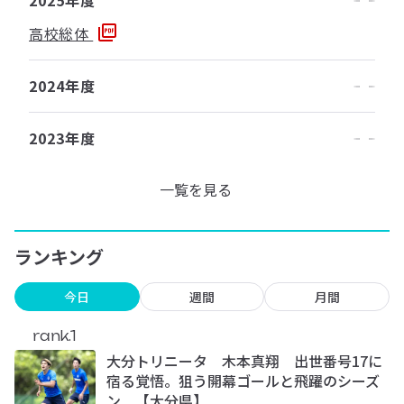
2025年度
高校総体
2024年度
2023年度
一覧を見る
ランキング
今日
週間
月間
rank.1
大分トリニータ 木本真翔 出世番号17に
宿る覚悟。狙う開幕ゴールと飛躍のシーズ
ン 【大分県】