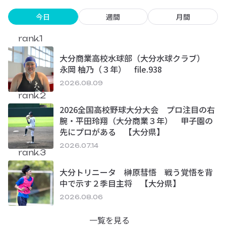
今日
週間
月間
rank.1
大分商業高校水球部（大分水球クラブ）
永岡 柚乃（３年） file.938
2026.08.09
rank.2
2026全国高校野球大分大会 プロ注目の右
腕・平田玲翔（大分商業３年） 甲子園の
先にプロがある 【大分県】
2026.07.14
rank.3
大分トリニータ 榊原彗悟 戦う覚悟を背
中で示す２季目主将 【大分県】
2026.08.06
一覧を見る