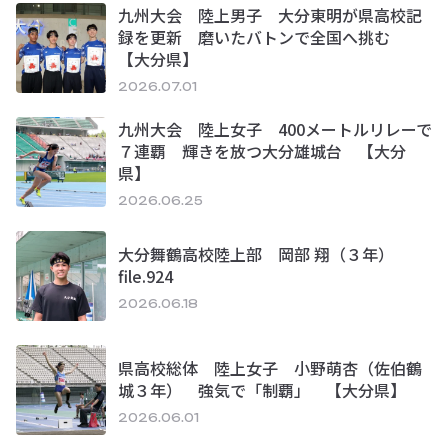
九州大会 陸上男子 大分東明が県高校記
録を更新 磨いたバトンで全国へ挑む
【大分県】
2026.07.01
九州大会 陸上女子 400メートルリレーで
７連覇 輝きを放つ大分雄城台 【大分
県】
2026.06.25
大分舞鶴高校陸上部 岡部 翔（３年）
file.924
2026.06.18
県高校総体 陸上女子 小野萌杏（佐伯鶴
城３年） 強気で「制覇」 【大分県】
2026.06.01