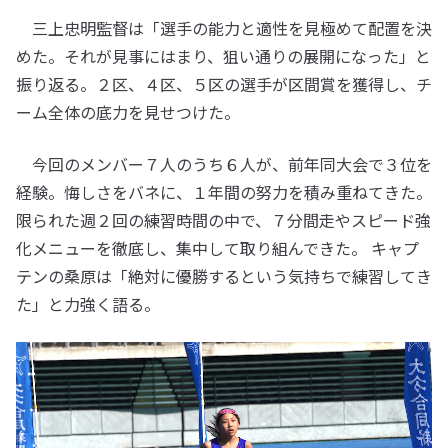
三上忠明監督は「選手の能力と適性を見極めて配置を決
めた。それが見事にはまり、狙い通りの展開になった」と
振り返る。２区、４区、５区の選手が区間賞を獲得し、チ
ーム全体の底力を見せつけた。
今回のメンバー７人のうち６人が、前年同大会で３位を
経験。悔しさをバネに、１年間の努力を積み重ねてきた。
限られた週２回の練習時間の中で、７分間走やスピード強
化メニューを徹底し、集中して取り組んできた。 キャプ
テンの桑原は「絶対に優勝するという気持ちで練習してき
た」と力強く語る。