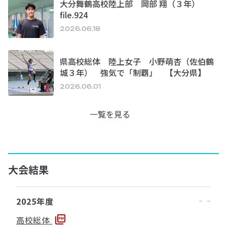
大分舞鶴高校陸上部 岡部 翔（３年）
file.924
2026.06.18
県高校総体 陸上女子 小野萌杏（佐伯鶴
城３年） 強気で「制覇」 【大分県】
2026.06.01
一覧を見る
大会結果
2025年度
高校総体