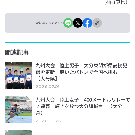
（柚野真也）
この記事をシェアする
関連記事
九州大会 陸上男子 大分東明が県高校記
録を更新 磨いたバトンで全国へ挑む
【大分県】
2026.07.01
九州大会 陸上女子 400メートルリレーで
７連覇 輝きを放つ大分雄城台 【大分
県】
2026.06.25