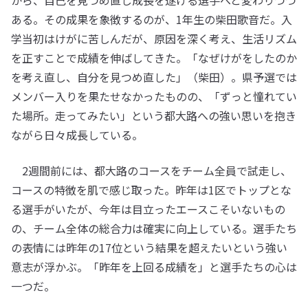
から、自己を見つめ直し成長を遂げる選手へと変わりつつ
ある。その成果を象徴するのが、1年生の柴田歌音だ。入
学当初はけがに苦しんだが、原因を深く考え、生活リズム
を正すことで成績を伸ばしてきた。「なぜけがをしたのか
を考え直し、自分を見つめ直した」（柴田）。県予選では
メンバー入りを果たせなかったものの、「ずっと憧れてい
た場所。走ってみたい」という都大路への強い思いを抱き
ながら日々成長している。
2週間前には、都大路のコースをチーム全員で試走し、
コースの特徴を肌で感じ取った。昨年は1区でトップとな
る選手がいたが、今年は目立ったエースこそいないもの
の、チーム全体の総合力は確実に向上している。選手たち
の表情には昨年の17位という結果を超えたいという強い
意志が浮かぶ。「昨年を上回る成績を」と選手たちの心は
一つだ。