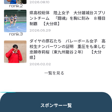
2026.08.10
rank.2
県高校総体 陸上女子 大分雄城台スプリ
ントチーム 「闘魂」を胸に刻み ８種目
制覇 【大分県】
2026.05.29
rank.3
ダイヤの原石たち バレーボール女子 高
校生ナンバーワンの証明 重圧をも楽しむ
忠願寺莉桜（東九州龍谷２年） 【大分
県】
2026.02.02
一覧を見る
スポンサー一覧