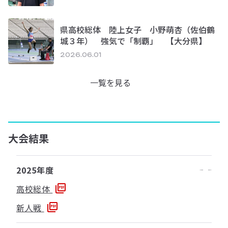
県高校総体 陸上女子 小野萌杏（佐伯鶴
城３年） 強気で「制覇」 【大分県】
2026.06.01
一覧を見る
大会結果
2025年度
高校総体
新人戦