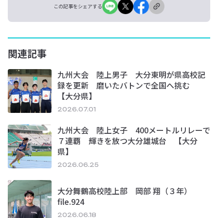
この記事をシェアする
関連記事
九州大会 陸上男子 大分東明が県高校記
録を更新 磨いたバトンで全国へ挑む
【大分県】
2026.07.01
九州大会 陸上女子 400メートルリレーで
７連覇 輝きを放つ大分雄城台 【大分
県】
2026.06.25
大分舞鶴高校陸上部 岡部 翔（３年）
file.924
2026.06.18