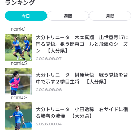
ランキング
今日
週間
月間
rank.1
大分トリニータ 木本真翔 出世番号17に
宿る覚悟。狙う開幕ゴールと飛躍のシーズ
ン 【大分県】
2026.08.07
rank.2
大分トリニータ 榊原彗悟 戦う覚悟を背
中で示す２季目主将 【大分県】
2026.08.06
rank.3
大分トリニータ 小田逸稀 右サイドに宿
る勝者の流儀 【大分県】
2026.08.04