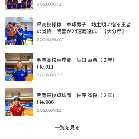
2026.06.12
県高校総体 卓球男子 坊主頭に宿る王者
の覚悟 明豊が24連覇達成 【大分県】
2026.06.07
明豊高校卓球部 辰口 直希（２年）
file.911
2026.03.22
明豊高校卓球部 佐藤 凜桜（２年）
file.906
2026.03.12
一覧を見る