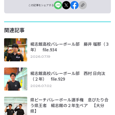
この記事をシェアする
関連記事
楊志館高校バレーボール部 藤井 瑠那（３
年） file.934
2026.07.19
楊志館高校バレーボール部 西村 日向汰
（２年） file.929
2026.07.02
県ビーチバレーボール選手権 息ぴたり合
う県王者 楊志館の２年生ペア 【大分
県】