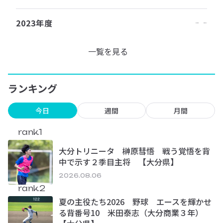
2023年度
一覧を見る
ランキング
今日
週間
月間
rank.1
大分トリニータ 榊原彗悟 戦う覚悟を背
中で示す２季目主将 【大分県】
2026.08.06
rank.2
夏の主役たち2026 野球 エースを輝かせ
る背番号10 米田泰志（大分商業３年）