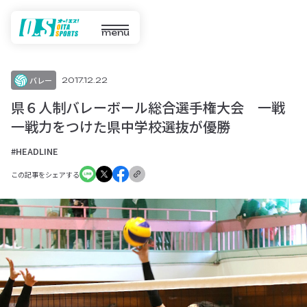
menu
バレー
2017.12.22
県６人制バレーボール総合選手権大会 一戦
一戦力をつけた県中学校選抜が優勝
#HEADLINE
この記事をシェアする