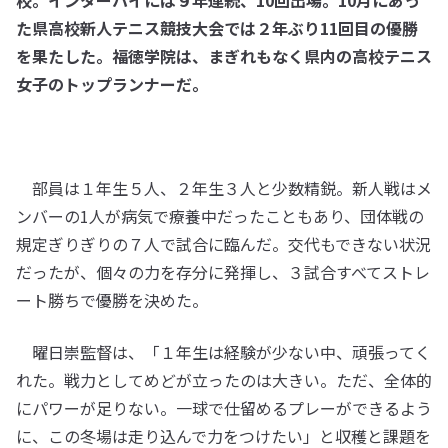
校。インターハイには９年連続、10回出場。10月にあっ
た県高校新人テニス競技大会では２年ぶり11回目の優勝
を果たした。福徳学院は、まぎれもなく県内の高校テニス
女子のトップランナーだ。
部員は１年生５人、２年生３人と少数精鋭。新人戦はメ
ンバーの1人が病気で療養中だったこともあり、団体戦の
規定ぎりぎりの７人で試合に臨んだ。交代もできない状況
だったが、個々の力を存分に発揮し、３試合すべてストレ
ート勝ちで優勝を決めた。
曜日崇監督は、「１年生は経験が少ない中、頑張ってく
れた。戦力としてめどが立ったのは大きい。ただ、全体的
にパワーが足りない。一球で仕留めるプレーができるよう
に、この冬場は走り込んで力をつけたい」と収穫と課題を