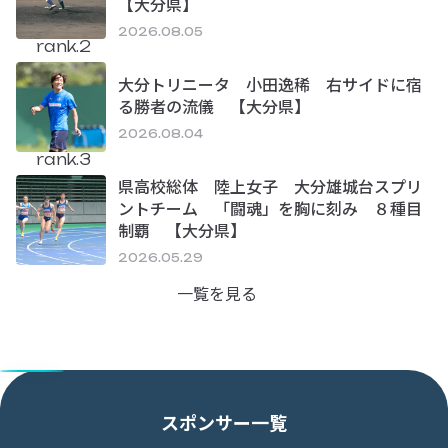
【大分県】
2026.08.05
rank.2
大分トリニータ 小田逸稀 右サイドに宿
る勝者の流儀 【大分県】
2026.08.04
rank.3
県高校総体 陸上女子 大分雄城台スプリ
ントチーム 「闘魂」を胸に刻み ８種目
制覇 【大分県】
2026.05.29
一覧を見る
スポンサー一覧