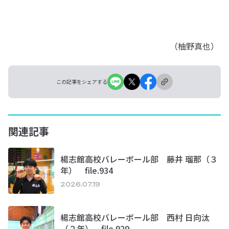
（柚野真也）
この記事をシェアする
関連記事
楊志館高校バレーボール部 藤井 瑠那（３
年） file.934
2026.07.19
楊志館高校バレーボール部 西村 日向汰
（２年） file.929