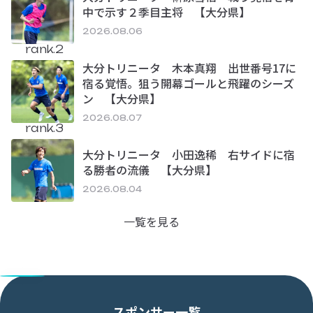
中で示す２季目主将 【大分県】
2026.08.06
rank.2
大分トリニータ 木本真翔 出世番号17に
宿る覚悟。狙う開幕ゴールと飛躍のシーズ
ン 【大分県】
2026.08.07
rank.3
大分トリニータ 小田逸稀 右サイドに宿
る勝者の流儀 【大分県】
2026.08.04
一覧を見る
スポンサー一覧