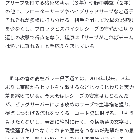
プサーブを打てる猪原悠莉明（３年）や野中美空（２年）
の他に、フローターサーブやハイブリッドサーブなど選手
それぞれが多様に打ち分ける。相手を崩して攻撃の選択肢
を少なくし、ブロックとスパイクレシーブの守備から切り
返しの攻撃で得点を奪う。猪原は「サーブが走ればチーム
は勢いに乗れる」と手応えを感じている。
昨年の春の高校バレー県予選では、2014年以来、８年
ぶりに東龍からセットを先取するなどじわりじわりと実力
差を縮めている。今大会はレシーブの安定はもちろんだ
が、ビッグサーバーによる攻めのサーブで主導権を握り、
得点につなげる流れをつくる。コート脇に掲げる、「もう
負けたくないし、春高に絶対に行く」の横断幕の文字は、
現役選手だけでなくこれまで歴史をつないだ先輩たちの思