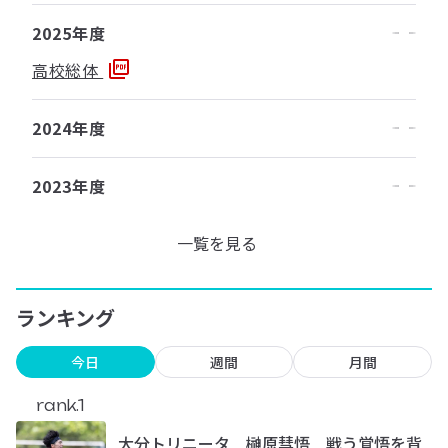
2025年度
高校総体
2024年度
2023年度
一覧を見る
ランキング
今日
週間
月間
rank.1
大分トリニータ 榊原彗悟 戦う覚悟を背