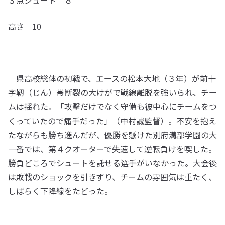
３点シュート ８
高さ 10
県高校総体の初戦で、エースの松本大地（３年）が前十
字靭（じん）帯断裂の大けがで戦線離脱を強いられ、チー
ムは揺れた。「攻撃だけでなく守備も彼中心にチームをつ
くっていたので痛手だった」（中村誠監督）。不安を抱え
たながらも勝ち進んだが、優勝を懸けた別府溝部学園の大
一番では、第４クオーターで失速して逆転負けを喫した。
勝負どころでシュートを託せる選手がいなかった。大会後
は敗戦のショックを引きずり、チームの雰囲気は重たく、
しばらく下降線をたどった。