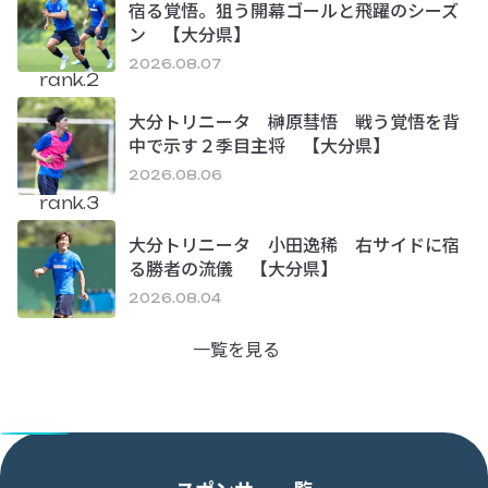
宿る覚悟。狙う開幕ゴールと飛躍のシーズ
ン 【大分県】
2026.08.07
rank.2
大分トリニータ 榊原彗悟 戦う覚悟を背
中で示す２季目主将 【大分県】
2026.08.06
rank.3
大分トリニータ 小田逸稀 右サイドに宿
る勝者の流儀 【大分県】
2026.08.04
一覧を見る