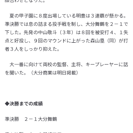
顔合わせとなった。
夏の甲子園に８度出場している明豊は３連覇が懸かる。
準決勝では息の詰まる投手戦を制し、大分舞鶴を２－１で
下した。先発の中山敬斗（３年）は８回を被安打４、１失
点と好投し、９回のマウンドに上がった森山塁（同）が打
者３人をしっかり抑えた。
大一番に向けて両校の監督、主将、キープレーヤーに話
を聞いた。（大分商業は明日掲載）
◆決勝までの成績
準決勝 ２－１大分舞鶴