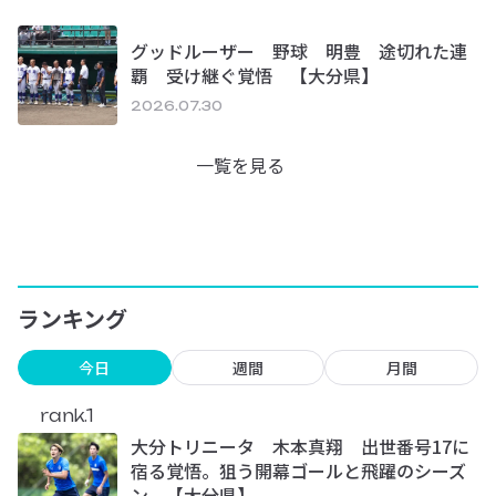
グッドルーザー 野球 明豊 途切れた連
覇 受け継ぐ覚悟 【大分県】
2026.07.30
一覧を見る
ランキング
今日
週間
月間
rank.1
大分トリニータ 木本真翔 出世番号17に
宿る覚悟。狙う開幕ゴールと飛躍のシーズ
ン 【大分県】