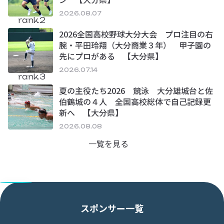
2026.08.07
rank.2
2026全国高校野球大分大会 プロ注目の右
腕・平田玲翔（大分商業３年） 甲子園の
先にプロがある 【大分県】
2026.07.14
rank.3
夏の主役たち2026 競泳 大分雄城台と佐
伯鶴城の４人 全国高校総体で自己記録更
新へ 【大分県】
2026.08.08
一覧を見る
スポンサー一覧