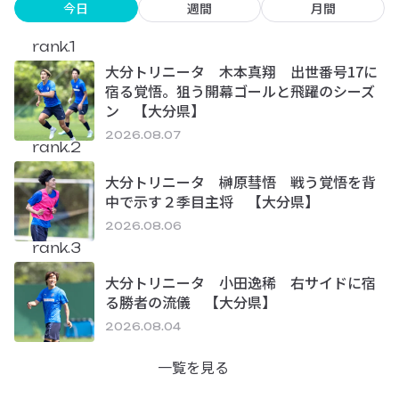
今日
週間
月間
rank.1
大分トリニータ 木本真翔 出世番号17に
宿る覚悟。狙う開幕ゴールと飛躍のシーズ
ン 【大分県】
2026.08.07
rank.2
大分トリニータ 榊原彗悟 戦う覚悟を背
中で示す２季目主将 【大分県】
2026.08.06
rank.3
大分トリニータ 小田逸稀 右サイドに宿
る勝者の流儀 【大分県】
2026.08.04
一覧を見る