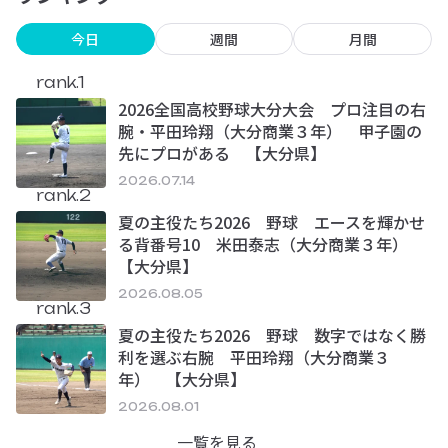
今日
週間
月間
rank.1
2026全国高校野球大分大会 プロ注目の右
腕・平田玲翔（大分商業３年） 甲子園の
先にプロがある 【大分県】
2026.07.14
rank.2
夏の主役たち2026 野球 エースを輝かせ
る背番号10 米田泰志（大分商業３年）
【大分県】
2026.08.05
rank.3
夏の主役たち2026 野球 数字ではなく勝
利を選ぶ右腕 平田玲翔（大分商業３
年） 【大分県】
2026.08.01
一覧を見る