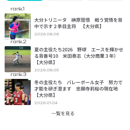
rank.1
大分トリニータ 榊原彗悟 戦う覚悟を背
中で示す２季目主将 【大分県】
2026.08.06
rank.2
夏の主役たち2026 野球 エースを輝かせ
る背番号10 米田泰志（大分商業３年）
【大分県】
2026.08.05
rank.3
冬の主役たち バレーボール女子 努力で
才能を研ぎ澄ます 忠願寺莉桜の現在地
【大分県】
2026.01.04
一覧を見る