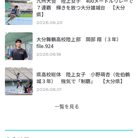
九州大会 陸上女子 400メートルリレーで
７連覇 輝きを放つ大分雄城台 【大分
県】
2026.06.25
大分舞鶴高校陸上部 岡部 翔（３年）
file.924
2026.06.18
県高校総体 陸上女子 小野萌杏（佐伯鶴
城３年） 強気で「制覇」 【大分県】
2026.06.01
一覧を見る