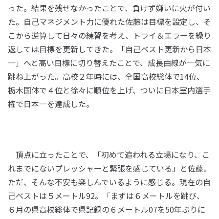
った。結果を残せなかったことで、負けず嫌いに火が付い
た。自己マネジメント力に優れた佐藤は目標を設定し、そ
こから逆算して日々の練習を考え、トライ＆エラーを繰り
返しては目標を更新してきた。「自己ベスト更新から日本
一」へと高い目標に切り替えたことで、成長曲線が一気に
跳ね上がった。高校２年時には、全国高校総体で14位、
栃木国体で４位と徐々に順位を上げ、ついに日本室内選手
権で日本一を達成した。
頂点に立ったことで、「初めて追われる立場になり、こ
れまでにないプレッシャーと緊張を感じている」と佐藤。
ただ、そんな不安も楽しんでいるように感じる。現在の自
己ベストは５メートル92。「まずは６メートルを跳び、
６月の県高校総体で県記録の６メートル07を50年ぶりに