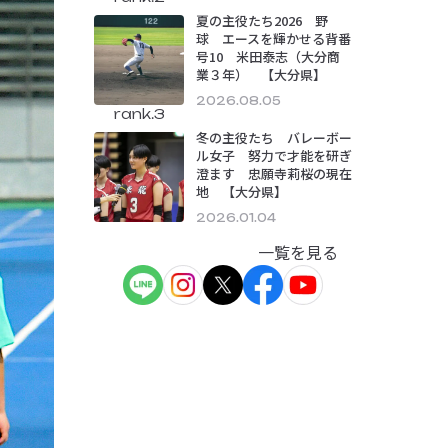
夏の主役たち2026 野
球 エースを輝かせる背番
号10 米田泰志（大分商
業３年） 【大分県】
2026.08.05
rank.3
冬の主役たち バレーボー
ル女子 努力で才能を研ぎ
澄ます 忠願寺莉桜の現在
地 【大分県】
2026.01.04
一覧を見る