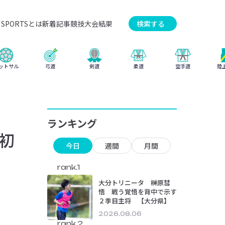
SPORTSとは
新着記事
競技
大会結果
検索する
弓道
柔道
ットサル
剣道
空手道
陸
ランキング
初
今日
週間
月間
rank.1
大分トリニータ 榊原彗
悟 戦う覚悟を背中で示す
２季目主将 【大分県】
2026.08.06
rank.2