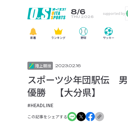
8/6
supported by
THU 2026
新着
ランキング
野球
サッカー
陸上競技
2023.02.16
スポーツ少年団駅伝 男
優勝 【大分県】
#HEADLINE
この記事をシェアする