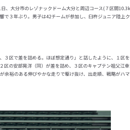
日、大分市のレゾナックドーム大分と周辺コース(７区間10.3k
響で３年ぶり。男子は42チームが参加し、臼杵ジュニア陸上
、３区で差を詰める。ほぼ想定通り」と話したように、１区を
２区の安部晃洋（同）が差を詰め、３区のキャプテン祖父江幸
が余裕のある伸びやかな走りで駆け抜け、出走順、戦略がハマ