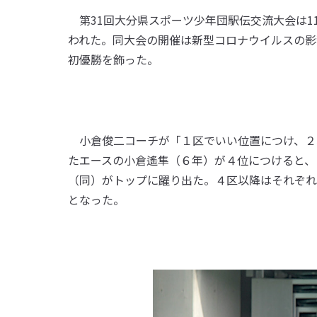
第31回大分県スポーツ少年団駅伝交流大会は11
われた。同大会の開催は新型コロナウイルスの影
初優勝を飾った。
小倉俊二コーチが「１区でいい位置につけ、２
たエースの小倉遙隼（６年）が４位につけると、
（同）がトップに躍り出た。４区以降はそれぞれ
となった。