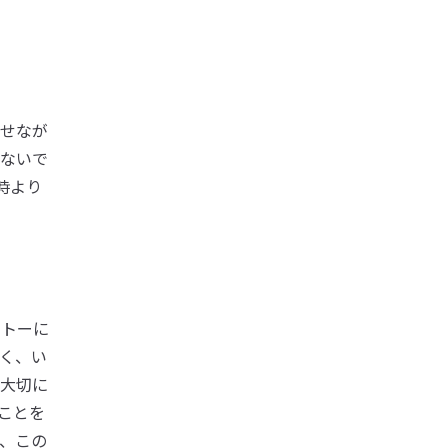
せなが
ないで
時より
ットーに
く、い
大切に
ことを
、この