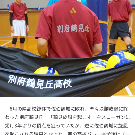
6月の県高校総体で佐伯鶴城に敗れ、準々決勝敗退に終
わった別府鶴見丘。「鶴見旋風を起こす」をスローガンに
掲げ3年ぶりの頂点を狙っていたが、逆に佐伯鶴城に旋風
を起こされる結果となった。春の高校バレー県予選はノー