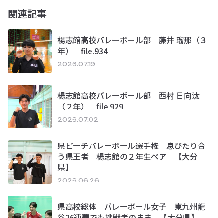
関連記事
楊志館高校バレーボール部 藤井 瑠那（３
年） file.934
2026.07.19
楊志館高校バレーボール部 西村 日向汰
（２年） file.929
2026.07.02
県ビーチバレーボール選手権 息ぴたり合
う県王者 楊志館の２年生ペア 【大分
県】
2026.06.26
県高校総体 バレーボール女子 東九州龍
谷26連覇でも挑戦者のまま 【大分県】