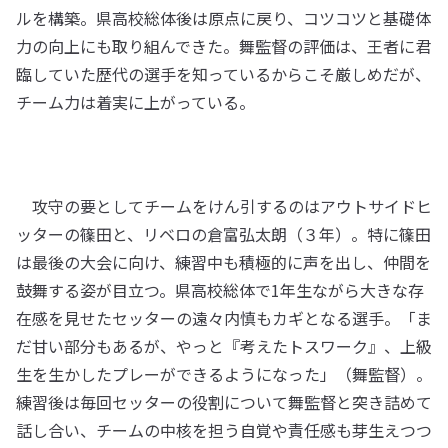
ルを構築。県高校総体後は原点に戻り、コツコツと基礎体
力の向上にも取り組んできた。舞監督の評価は、王者に君
臨していた歴代の選手を知っているからこそ厳しめだが、
チーム力は着実に上がっている。
攻守の要としてチームをけん引するのはアウトサイドヒ
ッターの篠田と、リベロの倉富弘太朗（３年）。特に篠田
は最後の大会に向け、練習中も積極的に声を出し、仲間を
鼓舞する姿が目立つ。県高校総体で1年生ながら大きな存
在感を見せたセッターの遠々内慎もカギとなる選手。「ま
だ甘い部分もあるが、やっと『考えたトスワーク』、上級
生を生かしたプレーができるようになった」（舞監督）。
練習後は毎回セッターの役割について舞監督と突き詰めて
話し合い、チームの中核を担う自覚や責任感も芽生えつつ