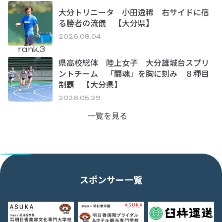
大分トリニータ 小田逸稀 右サイドに宿
る勝者の流儀 【大分県】
2026.08.04
rank.3
県高校総体 陸上女子 大分雄城台スプリ
ントチーム 「闘魂」を胸に刻み ８種目
制覇 【大分県】
2026.05.29
一覧を見る
スポンサー一覧