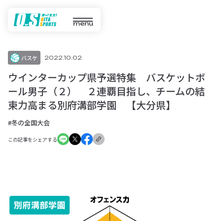
menu
バスケ
2022.10.02
ウインターカップ県予選特集 バスケットボ
ール男子（２） ２連覇目指し、チームの結
束力高まる別府溝部学園 【大分県】
#冬の全国大会
この記事をシェアする