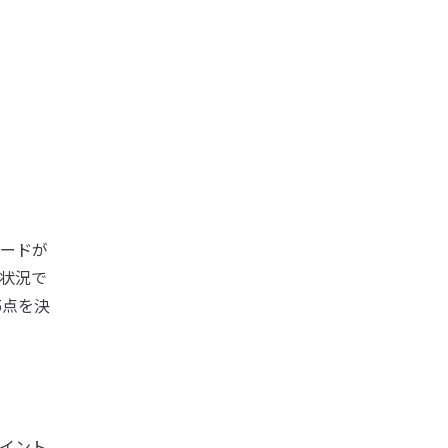
ードが
状況で
5点を決
イント