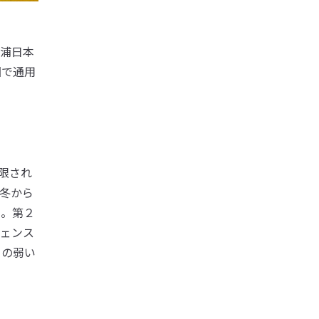
浦日本
国で通用
限され
冬から
た。第２
ェンス
ちの弱い