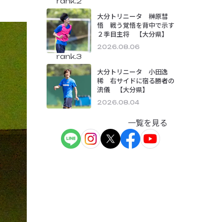
rank.2
大分トリニータ 榊原彗
悟 戦う覚悟を背中で示す
２季目主将 【大分県】
2026.08.06
rank.3
大分トリニータ 小田逸
稀 右サイドに宿る勝者の
流儀 【大分県】
2026.08.04
一覧を見る