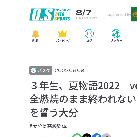
8/7
supported by
FRI 2026
新着
ランキング
野球
サッカー
バスケ
2022.08.09
３年生、夏物語2022 
全燃焼のまま終われない
を誓う大分
#大分県高校総体