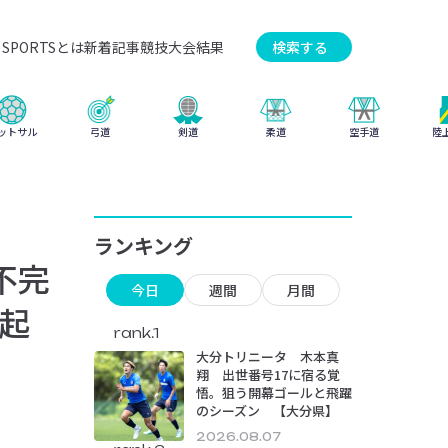
SPORTSとは
新着記事
競技
大会結果
検索する
弓道
柔道
ットサル
剣道
空手道
陸
ランキング
不完
今日
週間
月間
起
rank.1
大分トリニータ 木本真
翔 出世番号17に宿る覚
悟。狙う開幕ゴールと飛躍
のシーズン 【大分県】
2026.08.07