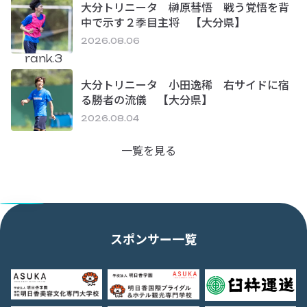
大分トリニータ 榊原彗悟 戦う覚悟を背
中で示す２季目主将 【大分県】
2026.08.06
rank.3
大分トリニータ 小田逸稀 右サイドに宿
る勝者の流儀 【大分県】
2026.08.04
一覧を見る
スポンサー一覧