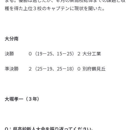
まる。優勝は逃したが、６月の県高校総体までの課題と収
穫を得た上位３校のキャプテンに現状を聞いた。
大分南
決勝 ０（19－25、15－25）２ 大分工業
準決勝 ２（25－19、25－18）０ 別府鶴見丘
大堀孝一（３年）
Q：県高校新人大会を振り返ってください。