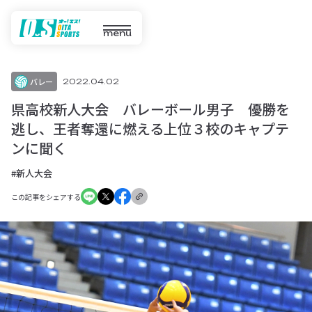
menu
バレー
2022.04.02
県高校新人大会 バレーボール男子 優勝を
逃し、王者奪還に燃える上位３校のキャプテ
ンに聞く
#新人大会
この記事をシェアする