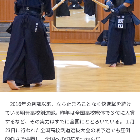
2016年の創部以来、立ち止まることなく快進撃を続け
ている明豊高校剣道部。昨年は全国高校総体で３位に入賞
するなど、その実力はすでに全国にとどろいている。１月
23日に行われた全国高校剣道選抜大会の県予選でも圧倒
的強さで優勝し、全国への切符をつかんだ。