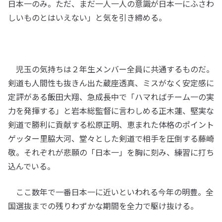
日本一のみ。ただ、まだ一人一人の意識が日本一にふさわ
しいものとはいえない」と気を引き締める。
児玉の気持ちは２年生メンバー全員に共通するものだ。
剣道も人間性も抜きん出た蔵座透真、ミスがなく安定感に
定評がある飯田大翔、急成長中で「ハマればチーム一の実
力を発揮する」と岩本総監督に言わしめる正木蓮、堅実な
剣道で勝利に貢献する松原正明、恵まれた体格のポイント
ゲッター里脇大河、堂々とした剣道で相手を圧倒する藤崎
敬。それぞれが悲願の「日本一」を胸に刻み、練習に打ち
込んでいる。
ここ数年で一番日本一に近いといわれる今年の明豊。全
国選抜までの残りわずかな期間を全力で駆け抜ける。