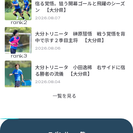
宿る覚悟。狙う開幕ゴールと飛躍のシーズ
ン 【大分県】
2026.08.07
rank.2
大分トリニータ 榊原彗悟 戦う覚悟を背
中で示す２季目主将 【大分県】
2026.08.06
rank.3
大分トリニータ 小田逸稀 右サイドに宿
る勝者の流儀 【大分県】
2026.08.04
一覧を見る