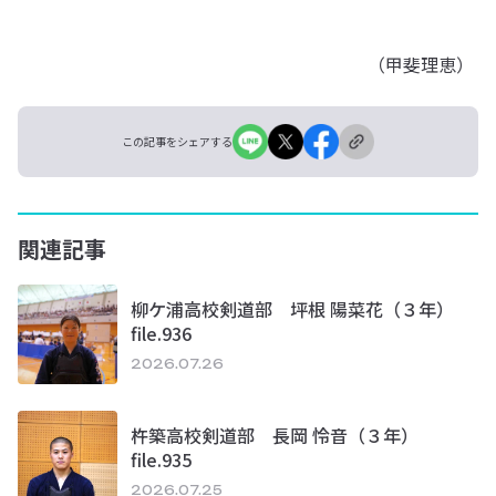
（甲斐理恵）
この記事をシェアする
関連記事
柳ケ浦高校剣道部 坪根 陽菜花（３年）
file.936
2026.07.26
杵築高校剣道部 長岡 怜音（３年）
file.935
2026.07.25