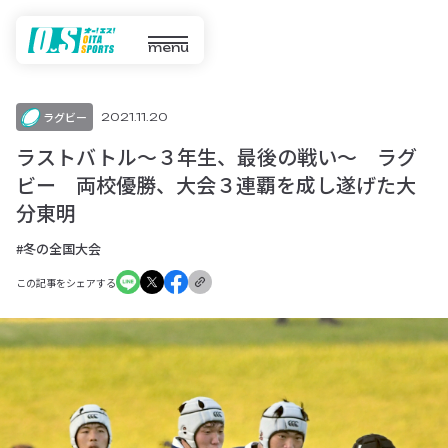
menu
ラグビー
2021.11.20
ラストバトル〜３年生、最後の戦い〜 ラグ
ビー 両校優勝、大会３連覇を成し遂げた大
分東明
#冬の全国大会
この記事をシェアする