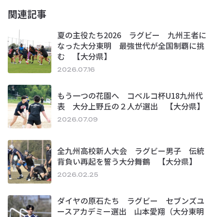
関連記事
夏の主役たち2026 ラグビー 九州王者に
なった大分東明 最強世代が全国制覇に挑
む 【大分県】
2026.07.16
もう一つの花園へ コベルコ杯U18九州代
表 大分上野丘の２人が選出 【大分県】
2026.07.09
全九州高校新人大会 ラグビー男子 伝統
背負い再起を誓う大分舞鶴 【大分県】
2026.02.25
ダイヤの原石たち ラグビー セブンズユ
ースアカデミー選出 山本愛翔（大分東明