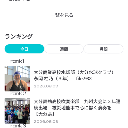
一覧を見る
ランキング
今日
週間
月間
rank.1
大分商業高校水球部（大分水球クラブ）
永岡 柚乃（３年） file.938
2026.08.09
rank.2
大分舞鶴高校吹奏楽部 九州大会に２年連
続出場 被災地熊本で心に響く演奏を
【大分県】
2026.08.09
rank.3