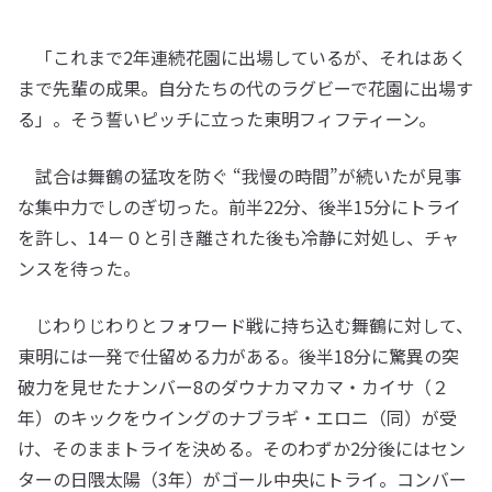
「これまで2年連続花園に出場しているが、それはあく
まで先輩の成果。自分たちの代のラグビーで花園に出場す
る」。そう誓いピッチに立った東明フィフティーン。
試合は舞鶴の猛攻を防ぐ “我慢の時間”が続いたが見事
な集中力でしのぎ切った。前半22分、後半15分にトライ
を許し、14－０と引き離された後も冷静に対処し、チャ
ンスを待った。
じわりじわりとフォワード戦に持ち込む舞鶴に対して、
東明には一発で仕留める力がある。後半18分に驚異の突
破力を見せたナンバー8のダウナカマカマ・カイサ（２
年）のキックをウイングのナブラギ・エロニ（同）が受
け、そのままトライを決める。そのわずか2分後にはセン
ターの日隈太陽（3年）がゴール中央にトライ。コンバー